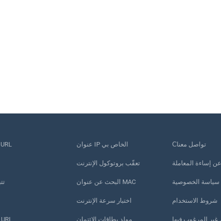
Сتواصل معنا
عنوان IP الخاص بي
تقصير عنوان RL
 عن إساءة المعاملة
تعقّب بروتوكول الإنترنت
سياسة الخصوصية
البحث عن عنوان MAC
تت
شروط الاستخدام
اختبار سرعة الإنترنت
غير المرغوب فيها
مولد بطاقات الائتمان
مدقق عناوين URL