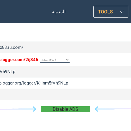
المدونة
TOOLS
zx88.ru.com/
/iplogger.com/2ij346
Vh9NLp
/iplogger.org/logger/KHnm5fVh9NLp
Disable ADS