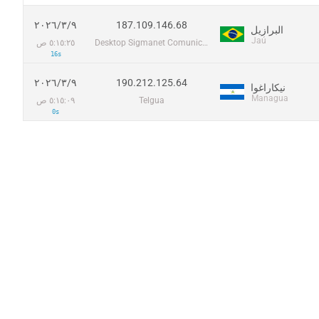
187.109.146.68
٩‏/٣‏/٢٠٢٦
البرازيل
Jaú
Desktop Sigmanet Comunicação Multimídia SA
٥:١٥:٢٥ ص
16s
190.212.125.64
٩‏/٣‏/٢٠٢٦
نيكاراغوا
Managua
Telgua
٥:١٥:٠٩ ص
0s