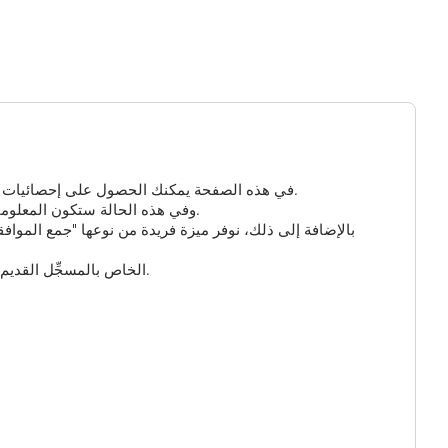
في هذه الصفحة يمكنك الحصول على إحصائيات مفصلة عن الزيارات إلى مسجلك الذي تم إنشاؤه. إذا لم تكن هناك معلومات هنا، فهذا يعني أنه لم ينقر أحد على الرابط الخاص بك حتى الآن.
بالنسبة للروابط القصيرة ومسجل GPS، يمكنك تمكين الخيار الإضافي "جمع البيانات الذكية" و "جمع بيانات GPS"، وفي هذه الحالة ستكون المعلومات حول الزائر أكثر تفصيلاً.
بالإضافة إلى ذلك، نوفر ميزة فريدة من نوعها "جمع المواف
وأخيراً، يمكنك تخصيص عنوان URL للرابط القصير الخاص بك واختيار أحد النطاقات المتاحة. يُرجى ملاحظة أن عنوان URL الخاص بالمسجِّل القديم لن يعمل بعد الآن.