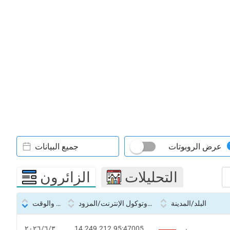
عرض الروبوتات
جميع البيانات
التحليلات
الزائرون
البلد/المدينة
بروتوكول الإنترنت/المزود
التاريخ والوقت
14.249.212.95:47005
٣‏/٦‏/٢٠٢٦