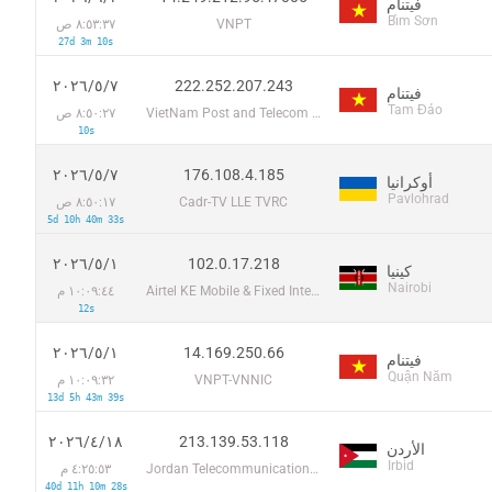
فيتنام
Bỉm Sơn
VNPT
٨:٥٣:٣٧ ص
27d 3m 10s
222.252.207.243
٧‏/٥‏/٢٠٢٦
فيتنام
Tam Đảo
VietNam Post and Telecom Corporation
٨:٥٠:٢٧ ص
10s
176.108.4.185
٧‏/٥‏/٢٠٢٦
أوكرانيا
Pavlohrad
Cadr-TV LLE TVRC
٨:٥٠:١٧ ص
5d 10h 40m 33s
102.0.17.218
١‏/٥‏/٢٠٢٦
كينيا
Nairobi
Airtel KE Mobile & Fixed Internet
١٠:٠٩:٤٤ م
12s
14.169.250.66
١‏/٥‏/٢٠٢٦
فيتنام
Quận Năm
VNPT-VNNIC
١٠:٠٩:٣٢ م
13d 5h 43m 39s
213.139.53.118
١٨‏/٤‏/٢٠٢٦
الأردن
Irbid
Jordan Telecommunications PSC
٤:٢٥:٥٣ م
40d 11h 10m 28s