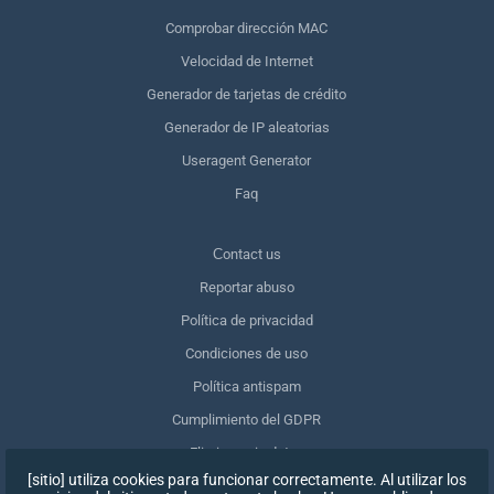
Comprobar dirección MAC
Velocidad de Internet
Generador de tarjetas de crédito
Generador de IP aleatorias
Useragent Generator
Faq
Сontact us
Reportar abuso
Política de privacidad
Condiciones de uso
Política antispam
Cumplimiento del GDPR
Eliminar mis datos
[sitio] utiliza cookies para funcionar correctamente. Al utilizar los
Retirar el consentimiento