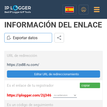
Best IP Logger & IP Tools
INFORMACIÓN DEL ENLACE
Exportar datos
URL de redirección
https://zx88.ru.com/
Editar URL de redireccionamiento
Es el enlace de tu registrador
copiar
https://iplogger.com/2ij346
Es un código de seguimiento