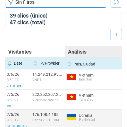
39
clics (único)
47
clics (total)
1
Visitantes
Análisis
Date
IP/Provider
País/Ciudad
3/6/26
14.249.212.95:47005
Vietnam
Bỉm Sơn
8:53:37
VNPT
27d 3m 10s
7/5/26
222.252.207.243
Vietnam
Tam Đảo
8:50:27
VietNam Post and Telecom Corporation
10s
7/5/26
176.108.4.185
Ucrania
Pavlohrad
8:50:17
Cadr-TV LLE TVRC
5d 10h 40m 33s