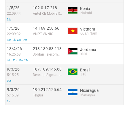
1/5/26
102.0.17.218
Kenia
Nairobi
22:09:44
Airtel KE Mobile & Fixed Internet
12s
1/5/26
14.169.250.66
Vietnam
Quận Năm
22:09:32
VNPT-VNNIC
13d 5h 43m 39s
18/4/26
213.139.53.118
Jordania
Irbid
16:25:53
Jordan Telecommunications PSC
40d 11h 10m 28s
9/3/26
187.109.146.68
Brasil
Jaú
5:15:25
Desktop Sigmanet Comunicação Multimídia SA
16s
9/3/26
190.212.125.64
Nicaragua
Managua
5:15:09
Telgua
0s