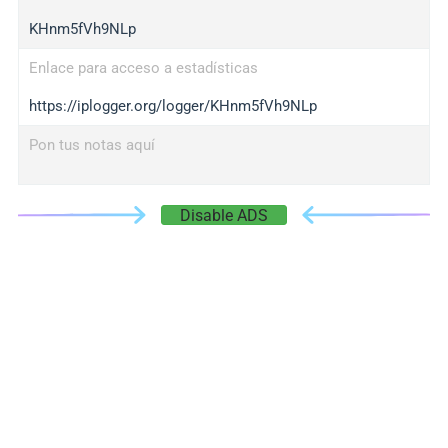
KHnm5fVh9NLp
Enlace para acceso a estadísticas
https://iplogger.org/logger/KHnm5fVh9NLp
Pon tus notas aquí
Disable ADS