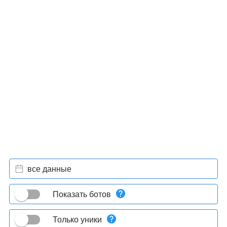
все данные
Показать ботов
Только уники