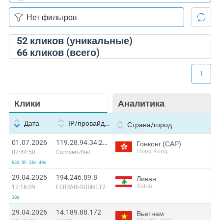
52
кликов (уникальные)
66
кликов (всего)
1
Клики
Аналитика
Дата
IP/провайдер
Страна/город
01.07.2026
119.28.94.34:24879
Гонконг (САР)
Hong Kong
02:44:58
ComsenzNet
62d 9h 28m 49s
29.04.2026
194.246.89.8
Ливан
Sidon
17:16:09
FERRARI-SUBNET2
10s
29.04.2026
14.189.88.172
Вьетнам