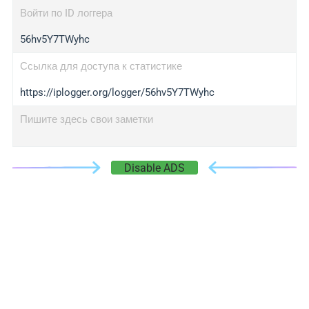
Войти по ID логгера
56hv5Y7TWyhc
Ссылка для доступа к статистике
https://iplogger.org/logger/56hv5Y7TWyhc
Пишите здесь свои заметки
Disable ADS