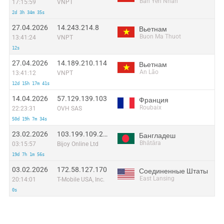
Bẩn Yên Nhân
17:15:59
VNPT
2d 3h 34m 35s
27.04.2026
14.243.214.8
Вьетнам
Buon Ma Thuot
13:41:24
VNPT
12s
27.04.2026
14.189.210.114
Вьетнам
An Lão
13:41:12
VNPT
12d 15h 17m 41s
14.04.2026
57.129.139.103
Франция
Roubaix
22:23:31
OVH SAS
50d 19h 7m 34s
23.02.2026
103.199.109.210
Бангладеш
Bhātāra
03:15:57
Bijoy Online Ltd
19d 7h 1m 56s
03.02.2026
172.58.127.170
Соединенные Штаты
East Lansing
20:14:01
T-Mobile USA, Inc.
0s