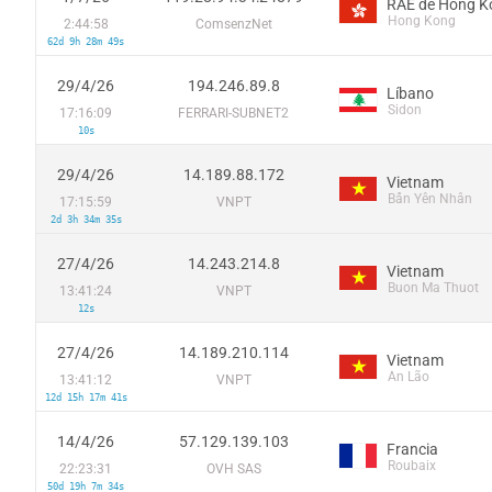
Hong Kong
2:44:58
ComsenzNet
62d 9h 28m 49s
29/4/26
194.246.89.8
Líbano
Sidon
17:16:09
FERRARI-SUBNET2
10s
29/4/26
14.189.88.172
Vietnam
Bẩn Yên Nhân
17:15:59
VNPT
2d 3h 34m 35s
27/4/26
14.243.214.8
Vietnam
Buon Ma Thuot
13:41:24
VNPT
12s
27/4/26
14.189.210.114
Vietnam
An Lão
13:41:12
VNPT
12d 15h 17m 41s
14/4/26
57.129.139.103
Francia
Roubaix
22:23:31
OVH SAS
50d 19h 7m 34s