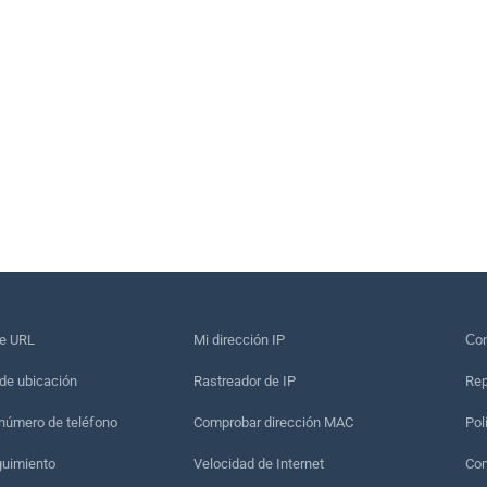
de URL
Mi dirección IP
Сon
de ubicación
Rastreador de IP
Rep
 número de teléfono
Comprobar dirección MAC
Pol
guimiento
Velocidad de Internet
Con