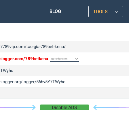
BLOG
TOOLS
/77789vip.com/tac-gia-789bet-kena/
/iplogger.com/789betkena
7TWyhc
/iplogger.org/logger/56hv5Y7TWyhc
Disable ADS