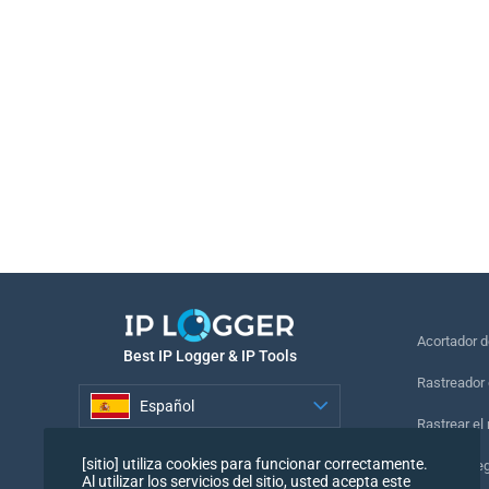
Acortador 
Best IP Logger & IP Tools
Rastreador 
Español
Rastrear el
Español
[sitio] utiliza cookies para funcionar correctamente.
Píxel de se
Al utilizar los servicios del sitio, usted acepta este