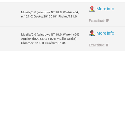
More info
Mozilla/5.0 (Windows NT 10.0; Win64; x64;
rv:121.0) Gecko/20100101 Firefox/121.0
Exactitud: IP
More info
Mozilla/5.0 (Windows NT 10.0; Win64; x64)
AppleWebKit/537.36 (KHTML, like Gecko)
Chrome/144.0.0.0 Safari/537.36
Exactitud: IP