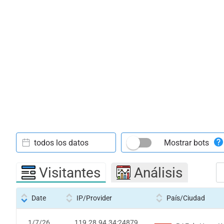
todos los datos
Mostrar bots
Visitantes
Análisis
Date
IP/Provider
País/Ciudad
1/7/26
119.28.94.34:24879