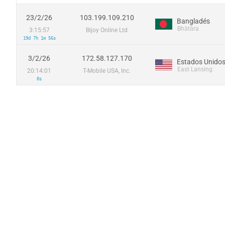
23/2/26
103.199.109.210
Bangladés
Bhātāra
3:15:57
Bijoy Online Ltd
19d 7h 1m 56s
3/2/26
172.58.127.170
Estados Unido
East Lansing
20:14:01
T-Mobile USA, Inc.
0s