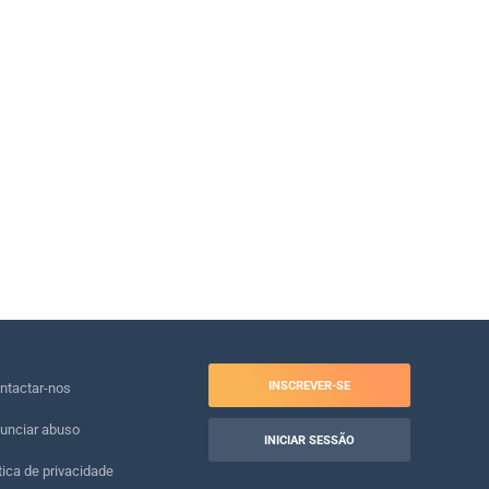
INSCREVER-SE
ntactar-nos
unciar abuso
INICIAR SESSÃO
tica de privacidade