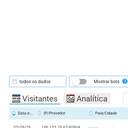
todos os dados
Mostrar bots
Visitantes
Analítica
Data e hora
IP/Provedor
País/Cidade
05/08/26
186.153.76.63:60904