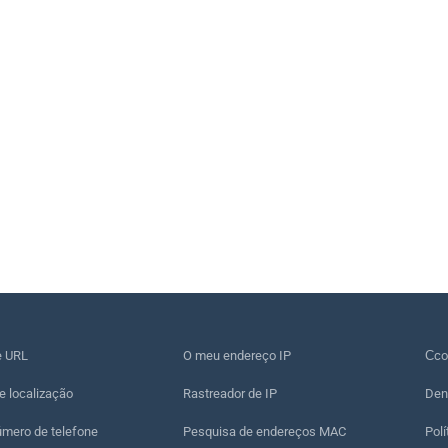
e URL
O meu endereço IP
Сco
e localização
Rastreador de IP
Den
úmero de telefone
Pesquisa de endereços MAC
Polí