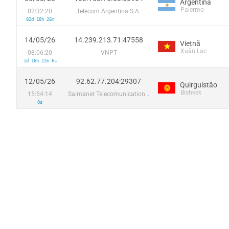
Argentina
Palermo
02:32:20
Telecom Argentina S.A.
82d 18h 26m
14/05/26
14.239.213.71:47558
Vietnã
Xuân Lạc
08:06:20
VNPT
1d 16h 12m 6s
12/05/26
92.62.77.204:29307
Quirguistão
Bishkek
15:54:14
Saimanet Telecomunications CJSC
0s