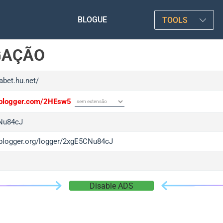
BLOGUE
TOOLS
GAÇÃO
fabet.hu.net/
/iplogger.com/2HEsw5
Nu84cJ
/iplogger.org/logger/2xgE5CNu84cJ
Disable ADS