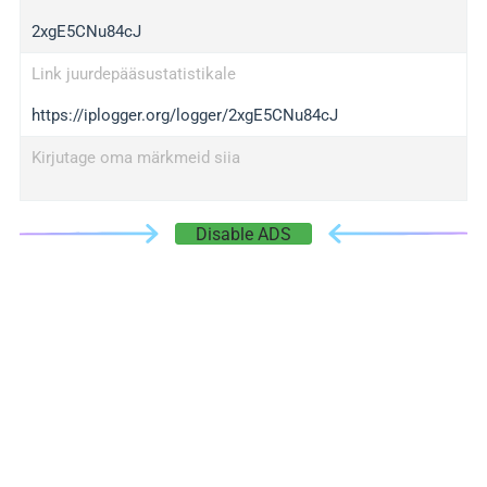
2xgE5CNu84cJ
Link juurdepääsustatistikale
https://iplogger.org/logger/2xgE5CNu84cJ
Kirjutage oma märkmeid siia
Disable ADS