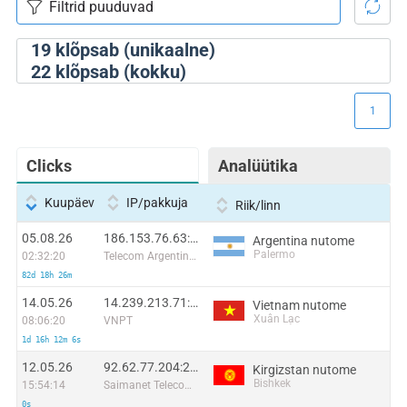
19
klõpsab (unikaalne)
22
klõpsab (kokku)
1
Clicks
Analüütika
Kuupäev
IP/pakkuja
Riik/linn
05.08.26
186.153.76.63:60904
Argentina nutome
Palermo
02:32:20
Telecom Argentina S.A.
82d 18h 26m
14.05.26
14.239.213.71:47558
Vietnam nutome
Xuân Lạc
08:06:20
VNPT
1d 16h 12m 6s
12.05.26
92.62.77.204:29307
Kirgizstan nutome
Bishkek
15:54:14
Saimanet Telecomunications CJSC
0s