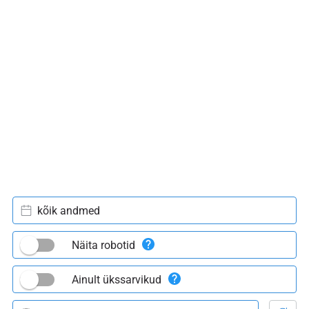
kõik andmed
Näita robotid
Ainult ükssarvikud