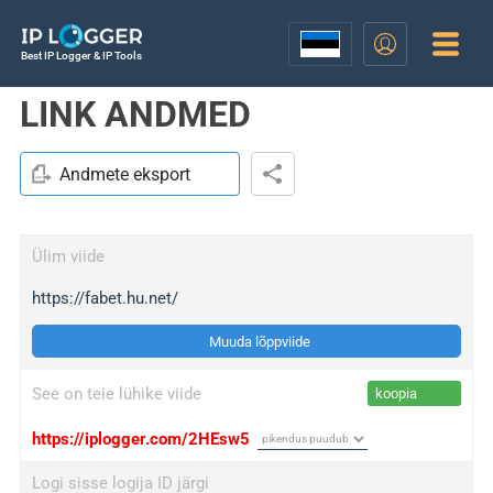
Best IP Logger & IP Tools
LINK ANDMED
Andmete eksport
Ülim viide
https://fabet.hu.net/
Muuda lõppviide
See on teie lühike viide
koopia
https://iplogger.com/2HEsw5
Logi sisse logija ID järgi