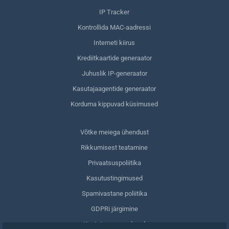
IP Tracker
Kontrollida MAC-aadressi
Interneti kiirus
Krediitkaartide generaator
Juhuslik IP-generaator
Kasutajaagentide generaator
Korduma kippuvad küsimused
Võtke meiega ühendust
Rikkumisest teatamine
Privaatsuspoliitika
Kasutustingimused
Spamivastane poliitika
GDPRi järgimine
Kustuta oma andmed