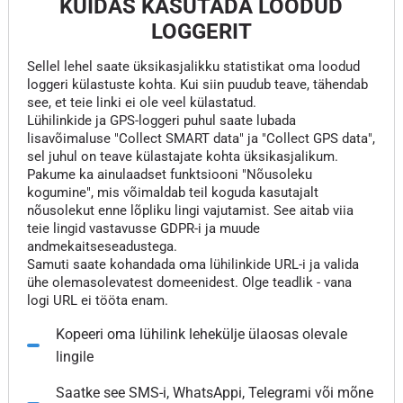
KUIDAS KASUTADA LOODUD
LOGGERIT
Sellel lehel saate üksikasjalikku statistikat oma loodud
loggeri külastuste kohta. Kui siin puudub teave, tähendab
see, et teie linki ei ole veel külastatud.
Lühilinkide ja GPS-loggeri puhul saate lubada
lisavõimaluse "Collect SMART data" ja "Collect GPS data",
sel juhul on teave külastajate kohta üksikasjalikum.
Pakume ka ainulaadset funktsiooni "Nõusoleku
kogumine", mis võimaldab teil koguda kasutajalt
nõusolekut enne lõpliku lingi vajutamist. See aitab viia
teie lingid vastavusse GDPR-i ja muude
andmekaitseseadustega.
Samuti saate kohandada oma lühilinkide URL-i ja valida
ühe olemasolevatest domeenidest. Olge teadlik - vana
logi URL ei tööta enam.
Kopeeri oma lühilink lehekülje ülaosas olevale
lingile
Saatke see SMS-i, WhatsAppi, Telegrami või mõne