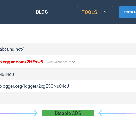
BLOG
TOOLS
EINTRA
fabet.hu.net/
/iplogger.com/2HEsw5
Nu84cJ
/iplogger.org/logger/2xgE5CNu84cJ
Disable ADS