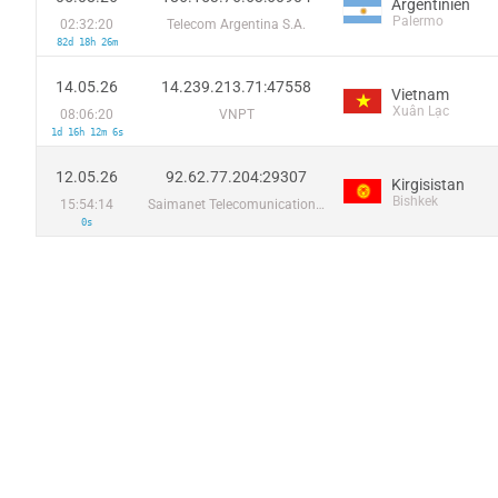
Argentinien
Palermo
02:32:20
Telecom Argentina S.A.
82d 18h 26m
14.05.26
14.239.213.71:47558
Vietnam
Xuân Lạc
08:06:20
VNPT
1d 16h 12m 6s
12.05.26
92.62.77.204:29307
Kirgisistan
Bishkek
15:54:14
Saimanet Telecomunications CJSC
0s