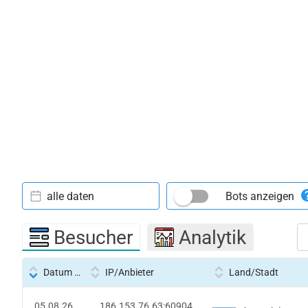
alle daten
Bots anzeigen
Besucher
Analytik
Datum und Uhrzeit
IP/Anbieter
Land/Stadt
05.08.26
186.153.76.63:60904