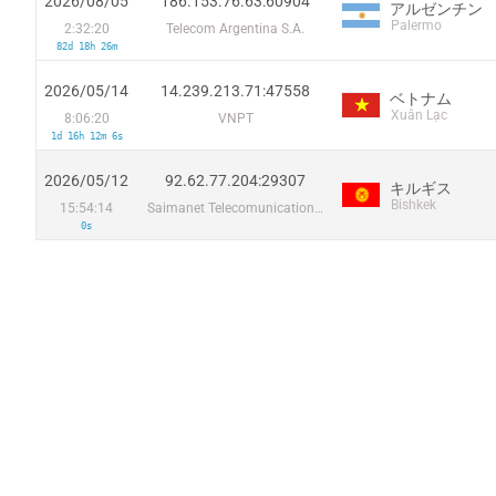
2026/08/05
186.153.76.63:60904
アルゼンチン
Palermo
2:32:20
Telecom Argentina S.A.
82d 18h 26m
2026/05/14
14.239.213.71:47558
ベトナム
Xuân Lạc
8:06:20
VNPT
1d 16h 12m 6s
2026/05/12
92.62.77.204:29307
キルギス
Bishkek
15:54:14
Saimanet Telecomunications CJSC
0s