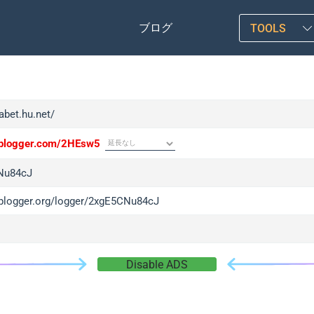
ブログ
TOOLS
fabet.hu.net/
/iplogger.com/2HEsw5
Nu84cJ
/iplogger.org/logger/2xgE5CNu84cJ
Disable ADS