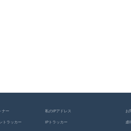
トナー
私のIPアドレス
お
ントラッカー
IPトラッカー
虐