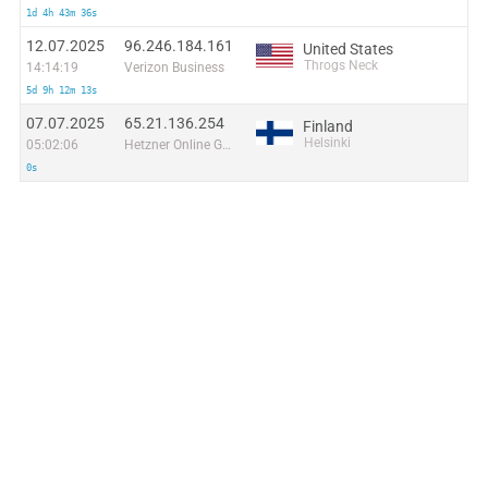
1d 4h 43m 36s
12.07.2025
96.246.184.161
United States
Throgs Neck
14:14:19
Verizon Business
5d 9h 12m 13s
07.07.2025
65.21.136.254
Finland
Helsinki
05:02:06
Hetzner Online GmbH
0s