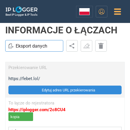
Best IP Logger & IP Tools
INFORMACJE O ŁĄCZACH
Eksport danych
Przekierowanie URL
https://febet.lol/
Edytuj adres URL przekierowania
To łącze do rejestratora
https://iplogger.com/2c8CU4
kopia