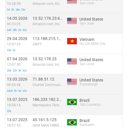
San Jose
10:28:58
Amazon.com, Inc.
1d 4h 18m 33s
14.05.2026
13.52.178.23:42584
United States
San Jose
06:10:25
Amazon.com, Inc.
14d 18h 2m 52s
29.04.2026
113.188.215.189
Vietnam
Ho Chi Minh City
12:07:33
VNPT
22d 3s
07.04.2026
13.52.178.23
United States
San Jose
12:07:30
Amazon.com, Inc.
25d 12h 3m 52s
13.03.2026
71.88.51.12
United States
Plattsburgh
00:03:38
Charter Communications
242d 5h 5m 24s
13.07.2025
186.233.182.242
Brazil
São Lourenço
18:58:14
Mantiqueira Tecnologia Ltda.
19s
13.07.2025
45.161.5.125
Brazil
Itanhaém
18:57:55
GIGA MAIS FIBRA TELECOMUNICACOES S.A. (N. Santos)