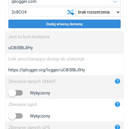
Dodaj własną domenę
iplogger.org
upgrade
Jest to kod śledzenia
wl.gl
upgrade
uC8i5lBiJlHy
ed.tc
upgrade
bc.ax
upgrade
Link umożliwiający dostęp do statystyk
https://iplogger.org/logger/uC8i5lBiJlHy
iplogger.com
maper.info
Zbieranie danych SMART
iplogger.co
Wyłączony
2no.co
Zbieranie zgód
yip.su
iplogger.info
Wyłączony
iplog.co
Zbieranie danych GPS