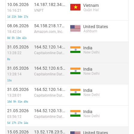
10.06.2026
14.187.182.34:57270
Vietnam
Quận Hai
16:16:21
VNPT
1d 21h 34m 17s
08.06.2026
54.158.218.176:45864
United States
Ashburn
18:42:04
Amazon.com, Inc.
8d 5h 13m 42s
31.05.2026
164.52.120.14:53738
India
New Delhi
13:28:22
Capitalonline Data Service (HK) Co
8s
31.05.2026
164.52.120.6:56428
India
New Delhi
13:28:14
Capitalonline Data Service (HK) Co
13s
31.05.2026
164.52.120.14:37975
India
New Delhi
13:28:01
Capitalonline Data Service (HK) Co
10d 9h 31m 49s
21.05.2026
164.52.120.13:9611
India
New Delhi
03:56:12
Capitalonline Data Service (HK) Co
5d 17h 27m 14s
15.05.2026
13.52.178.23:51708
United States