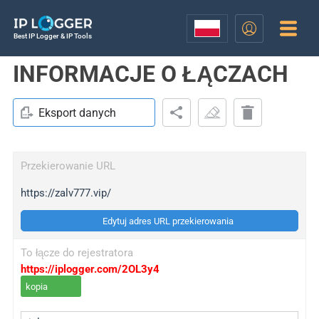
Best IP Logger & IP Tools
INFORMACJE O ŁĄCZACH
Eksport danych
Przekierowanie URL
https://zalv777.vip/
Edytuj adres URL przekierowania
To łącze do rejestratora
https://iplogger.com/2OL3y4
kopia