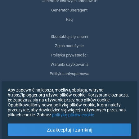
Generator losowych adresów IP
Generator Useragent
Faq
Skontaktuj się z nami
Zgłoś nadużycie
Polityka prywatności
Warunki użytkowania
Polityka antyspamowa
Zgodność z RODO
Aby zapewnić najlepszą możliwą obsługę, witryna
Usuń moje dane
https://iplogger.org używa plików cookie. Korzystanie oznacza,
że zgadzasz się na używanie przez nas plików cookie.
Wycofanie zgody
Opublikowaliśmy nową politykę plików cookie, którą należy
przeczytać, aby dowiedzieć się więcej o używanych przez nas
plikach cookie. Zobacz
politykę plików cookie
ZAREJESTRUJ SIĘ
Zaakceptuj i zamknij
X
ZALOGUJ SIĘ