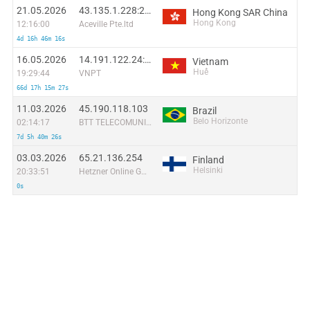
21.05.2026
43.135.1.228:28799
Hong Kong SAR China
Hong Kong
12:16:00
Aceville Pte.ltd
4d 16h 46m 16s
16.05.2026
14.191.122.24:28298
Vietnam
Huế
19:29:44
VNPT
66d 17h 15m 27s
11.03.2026
45.190.118.103
Brazil
Belo Horizonte
02:14:17
BTT TELECOMUNICACOES S.A.
7d 5h 40m 26s
03.03.2026
65.21.136.254
Finland
Helsinki
20:33:51
Hetzner Online GmbH
0s