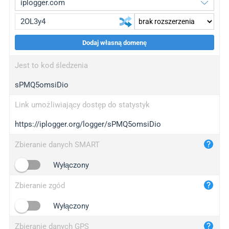
Dodaj własną domenę
iplogger.org
upgrade
Jest to kod śledzenia
wl.gl
upgrade
sPMQ5omsiDio
ed.tc
upgrade
bc.ax
upgrade
Link umożliwiający dostęp do statystyk
https://iplogger.org/logger/sPMQ5omsiDio
iplogger.com
maper.info
Zbieranie danych SMART
iplogger.co
Wyłączony
2no.co
Zbieranie zgód
yip.su
iplogger.info
Wyłączony
iplog.co
Zbieranie danych GPS