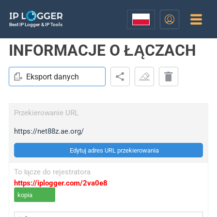
Best IP Logger & IP Tools
INFORMACJE O ŁĄCZACH
Eksport danych
Przekierowanie URL
https://net88z.ae.org/
Edytuj adres URL przekierowania
To łącze do rejestratora
https://iplogger.com/2va0e8
kopia