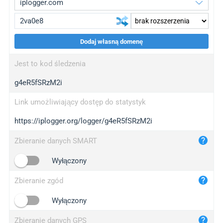
Dodaj własną domenę
iplogger.org
upgrade
Jest to kod śledzenia
wl.gl
upgrade
g4eR5fSRzM2i
ed.tc
upgrade
bc.ax
upgrade
Link umożliwiający dostęp do statystyk
https://iplogger.org/logger/g4eR5fSRzM2i
iplogger.com
maper.info
Zbieranie danych SMART
iplogger.co
Wyłączony
2no.co
Zbieranie zgód
yip.su
iplogger.info
Wyłączony
iplog.co
Zbieranie danych GPS