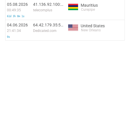
05.08.2026
41.136.92.100:57160
Mauritius
Curepipe
00:49:35
telecomplus
61d 3h 8m 1s
04.06.2026
64.42.179.35:56402
United States
New Orleans
21:41:34
Dedicated.com
0s