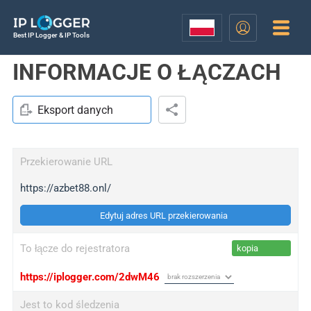
Best IP Logger & IP Tools
INFORMACJE O ŁĄCZACH
Eksport danych
Przekierowanie URL
https://azbet88.onl/
Edytuj adres URL przekierowania
To łącze do rejestratora
kopia
https://iplogger.com/2dwM46
Jest to kod śledzenia