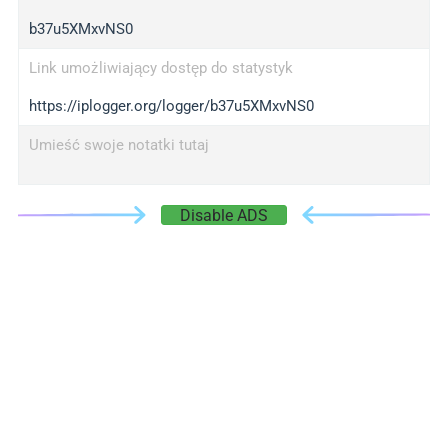
b37u5XMxvNS0
Link umożliwiający dostęp do statystyk
https://iplogger.org/logger/b37u5XMxvNS0
Umieść swoje notatki tutaj
Disable ADS