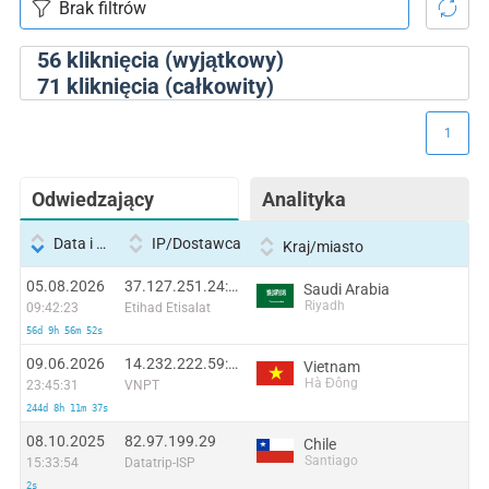
56
kliknięcia (wyjątkowy)
71
kliknięcia (całkowity)
1
Odwiedzający
Analityka
Data i godzina
IP/Dostawca
Kraj/miasto
05.08.2026
37.127.251.24:25966
Saudi Arabia
Riyadh
09:42:23
Etihad Etisalat
56d 9h 56m 52s
09.06.2026
14.232.222.59:40552
Vietnam
Hà Đông
23:45:31
VNPT
244d 8h 11m 37s
08.10.2025
82.97.199.29
Chile
Santiago
15:33:54
Datatrip-ISP
2s