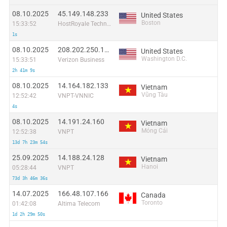
08.10.2025
45.149.148.233
United States
Boston
15:33:52
HostRoyale Technologies Pvt Ltd
1s
08.10.2025
208.202.250.171
United States
Washington D.C.
15:33:51
Verizon Business
2h 41m 9s
08.10.2025
14.164.182.133
Vietnam
Vũng Tàu
12:52:42
VNPT-VNNIC
4s
08.10.2025
14.191.24.160
Vietnam
Móng Cái
12:52:38
VNPT
13d 7h 23m 54s
25.09.2025
14.188.24.128
Vietnam
Hanoi
05:28:44
VNPT
73d 3h 46m 36s
14.07.2025
166.48.107.166
Canada
Toronto
01:42:08
Altima Telecom
1d 2h 29m 50s