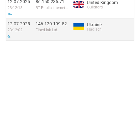
12.07.2025
86.150.235.71
United Kingdom
Guildford
23:12:18
BT Public Internet Service
16s
12.07.2025
146.120.199.52
Ukraine
Hadiach
23:12:02
FiberLink Ltd.
0s