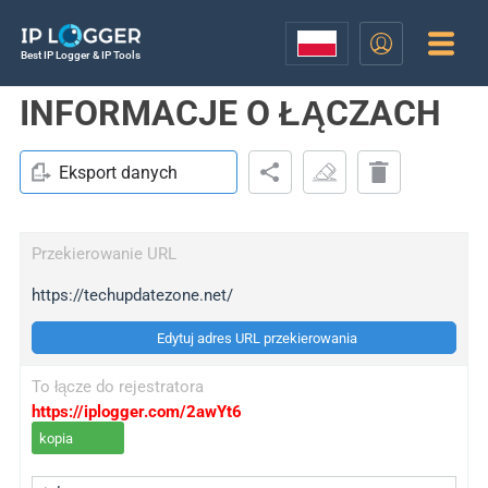
Best IP Logger & IP Tools
INFORMACJE O ŁĄCZACH
Eksport danych
Przekierowanie URL
https://techupdatezone.net/
Edytuj adres URL przekierowania
To łącze do rejestratora
https://iplogger.com/2awYt6
kopia