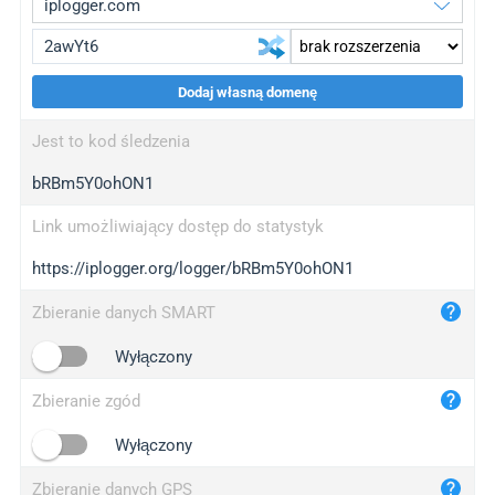
Dodaj własną domenę
iplogger.org
upgrade
Jest to kod śledzenia
wl.gl
upgrade
bRBm5Y0ohON1
ed.tc
upgrade
bc.ax
upgrade
Link umożliwiający dostęp do statystyk
https://iplogger.org/logger/bRBm5Y0ohON1
iplogger.com
maper.info
Zbieranie danych SMART
iplogger.co
Wyłączony
2no.co
Zbieranie zgód
yip.su
iplogger.info
Wyłączony
iplog.co
Zbieranie danych GPS