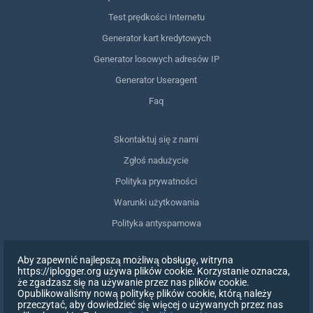
Test prędkości Internetu
Generator kart kredytowych
Generator losowych adresów IP
Generator Useragent
Faq
Skontaktuj się z nami
Zgłoś nadużycie
Polityka prywatności
Warunki użytkowania
Polityka antyspamowa
Zgodność z RODO
Aby zapewnić najlepszą możliwą obsługę, witryna
Usuń moje dane
https://iplogger.org używa plików cookie. Korzystanie oznacza,
że zgadzasz się na używanie przez nas plików cookie.
Wycofanie zgody
Opublikowaliśmy nową politykę plików cookie, którą należy
przeczytać, aby dowiedzieć się więcej o używanych przez nas