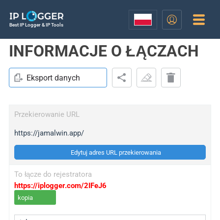
Best IP Logger & IP Tools
INFORMACJE O ŁĄCZACH
Eksport danych
Przekierowanie URL
https://jamalwin.app/
Edytuj adres URL przekierowania
To łącze do rejestratora
https://iplogger.com/2IFeJ6
kopia