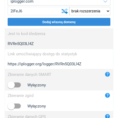
Dodaj własną domenę
iplogger.org
upgrade
Jest to kod śledzenia
wl.gl
upgrade
RVRn5Q03Ll4Z
ed.tc
upgrade
bc.ax
upgrade
Link umożliwiający dostęp do statystyk
https://iplogger.org/logger/RVRn5Q03Ll4Z
iplogger.com
maper.info
Zbieranie danych SMART
iplogger.co
Wyłączony
2no.co
Zbieranie zgód
yip.su
iplogger.info
Wyłączony
iplog.co
Zbieranie danych GPS