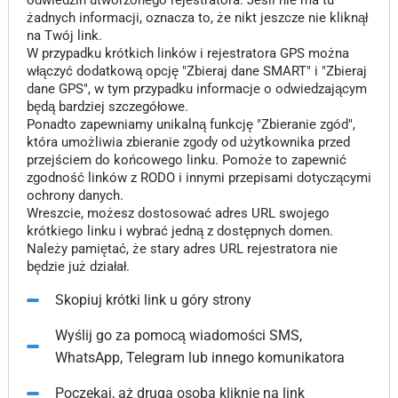
odwiedzin utworzonego rejestratora. Jeśli nie ma tu
żadnych informacji, oznacza to, że nikt jeszcze nie kliknął
na Twój link.
W przypadku krótkich linków i rejestratora GPS można
włączyć dodatkową opcję "Zbieraj dane SMART" i "Zbieraj
dane GPS", w tym przypadku informacje o odwiedzającym
będą bardziej szczegółowe.
Ponadto zapewniamy unikalną funkcję "Zbieranie zgód",
która umożliwia zbieranie zgody od użytkownika przed
przejściem do końcowego linku. Pomoże to zapewnić
zgodność linków z RODO i innymi przepisami dotyczącymi
ochrony danych.
Wreszcie, możesz dostosować adres URL swojego
krótkiego linku i wybrać jedną z dostępnych domen.
Należy pamiętać, że stary adres URL rejestratora nie
będzie już działał.
Skopiuj krótki link u góry strony
Wyślij go za pomocą wiadomości SMS,
WhatsApp, Telegram lub innego komunikatora
Poczekaj, aż druga osoba kliknie na link