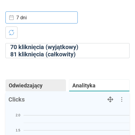
7 dni
70
kliknięcia (wyjątkowy)
81
kliknięcia (całkowity)
Odwiedzający
Analityka
Clicks
2.0
1.5