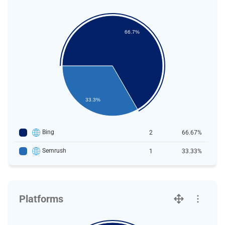
66.7%
33.3%
Bing
2
66.67%
Semrush
1
33.33%
Platforms