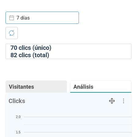
7 días
70
clics (único)
82
clics (total)
Visitantes
Análisis
Clicks
2.0
1.5