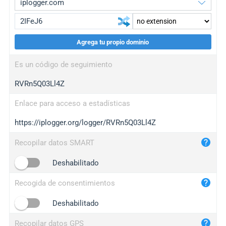
Agrega tu propio dominio
iplogger.org
upgrade
Es un código de seguimiento
wl.gl
upgrade
RVRn5Q03Ll4Z
ed.tc
upgrade
bc.ax
upgrade
Enlace para acceso a estadísticas
https://iplogger.org/logger/RVRn5Q03Ll4Z
iplogger.com
maper.info
Recopilar datos SMART
iplogger.co
Deshabilitado
2no.co
Recogida de consentimientos
yip.su
iplogger.info
Deshabilitado
iplog.co
Recopilar datos GPS