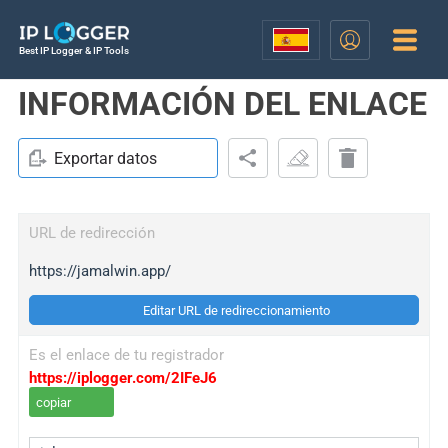
Best IP Logger & IP Tools
INFORMACIÓN DEL ENLACE
Exportar datos
URL de redirección
https://jamalwin.app/
Editar URL de redireccionamiento
Es el enlace de tu registrador
https://iplogger.com/2IFeJ6
copiar