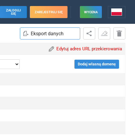
ZALOGUJ
ZAREJESTRUJ SIĘ
WYCENA
SIĘ
Eksport danych
Edytuj adres URL przekierowania
Dodaj własną domenę
pgrade
pgrade
pgrade
pgrade