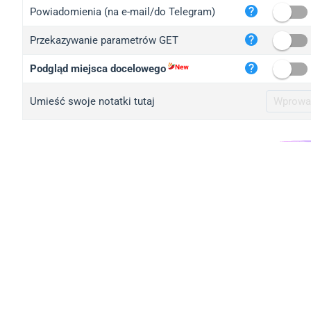
iplo
Powiadomienia (na e-mail/do Telegram)
mape
Przekazywanie parametrów GET
iplo
2no.
Podgląd miejsca docelowego
yip.
Umieść swoje notatki tutaj
iplo
iplo
iplo