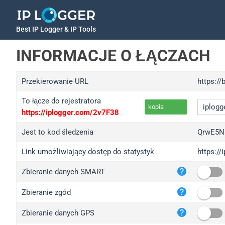
Best IP Logger & IP Tools
INFORMACJE O ŁĄCZACH
Przekierowanie URL
https://
To łącze do rejestratora
kopia
https://iplogger.com/2v7F38
Jest to kod śledzenia
QrwE5N
Link umożliwiający dostęp do statystyk
https:/
iplo
Zbieranie danych SMART
wl.g
ed.t
Zbieranie zgód
bc.a
Zbieranie danych GPS