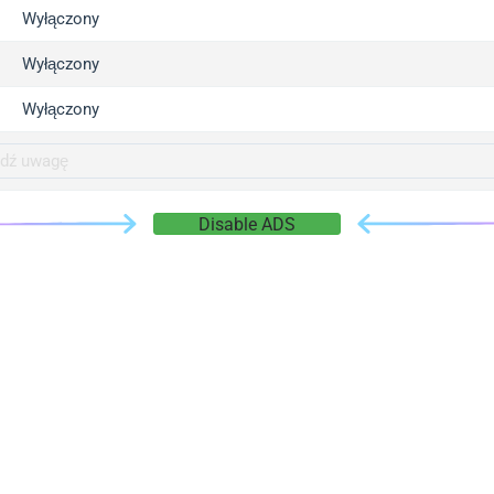
gger.com
Wyłączony
r.info
Wyłączony
gger.co
co
Wyłączony
su
gger.info
g.co
Disable ADS
gger.cn