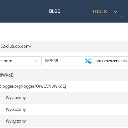
BLOG
TOOLS
b52-club.co.com/
8WKqEj
/iplogger.org/logger/QrwE5N8WKqEj
gger.org
u
Wyłączony
l
u
c
u
Wyłączony
x
u
Wyłączony