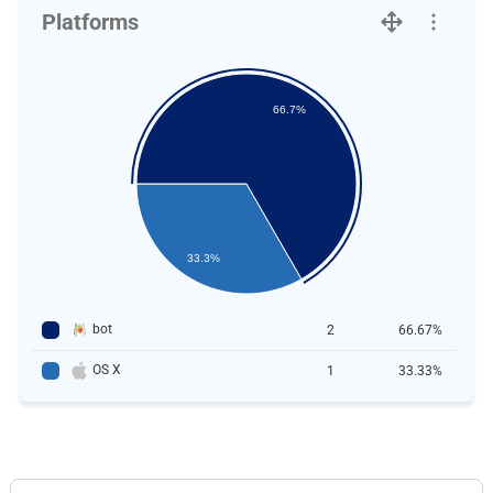
Platforms
66.7%
33.3%
bot
2
66.67%
OS X
1
33.33%