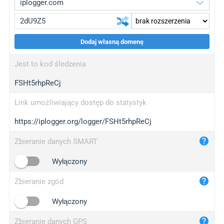
Dodaj własną domenę
iplogger.org
upgrade
Jest to kod śledzenia
wl.gl
upgrade
FSHt5rhpReCj
ed.tc
upgrade
bc.ax
upgrade
Link umożliwiający dostęp do statystyk
https://iplogger.org/logger/FSHt5rhpReCj
iplogger.com
maper.info
Zbieranie danych SMART
iplogger.co
Wyłączony
2no.co
Zbieranie zgód
yip.su
iplogger.info
Wyłączony
iplog.co
Zbieranie danych GPS