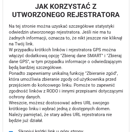
JAK KORZYSTAĆ Z
UTWORZONEGO REJESTRATORA
Na tej stronie można uzyskać szczegółowe statystyki
odwiedzin utworzonego rejestratora. Jeśli nie ma tu
żadnych informacji, oznacza to, że nikt jeszcze nie kliknął
na Twój link.
W przypadku krótkich linków i rejestratora GPS można
włączyć dodatkową opcję "Zbieraj dane SMART" i "Zbieraj
dane GPS", w tym przypadku informacje o odwiedzającym
będą bardziej szczegółowe.
Ponadto zapewniamy unikalną funkcję "Zbieranie zgód",
która umożliwia zbieranie zgody od użytkownika przed
przejściem do końcowego linku. Pomoże to zapewnić
zgodność linków z RODO i innymi przepisami dotyczącymi
ochrony danych.
Wreszcie, możesz dostosować adres URL swojego
krótkiego linku i wybrać jedną z dostępnych domen.
Należy pamiętać, że stary adres URL rejestratora nie
będzie już działał.
Skopiuj krótki link u góry strony