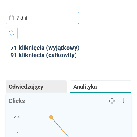
7 dni
71
kliknięcia (wyjątkowy)
91
kliknięcia (całkowity)
Odwiedzający
Analityka
Clicks
2.00
1.75