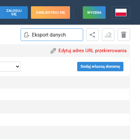
ZALOGUJ
ZAREJESTRUJ SIĘ
WYCENA
SIĘ
Eksport danych
Edytuj adres URL przekierowania
Dodaj własną domenę
pgrade
pgrade
pgrade
pgrade