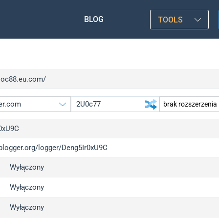
BLOG
TOOLS
/soc88.eu.com/
0xU9C
iplogger.org/logger/Deng5Ir0xU9C
gger.org
u
Wyłączony
l
u
c
u
Wyłączony
x
u
Wyłączony