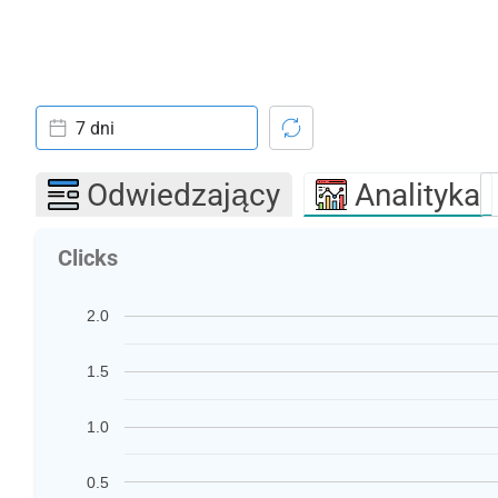
7 dni
Odwiedzający
Analityka
Clicks
2.0
1.5
1.0
0.5