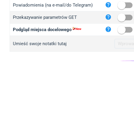
iplo
Powiadomienia (na e-mail/do Telegram)
mape
Przekazywanie parametrów GET
iplo
2no.
Podgląd miejsca docelowego
yip.
Umieść swoje notatki tutaj
iplo
iplo
iplo