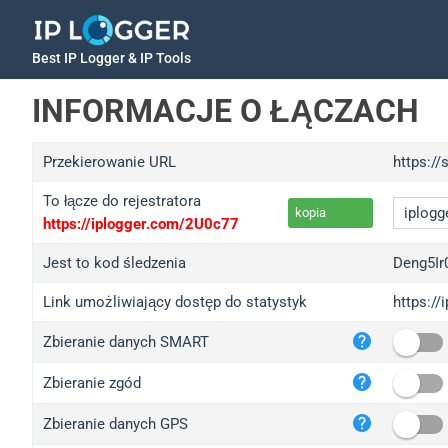
Best IP Logger & IP Tools
INFORMACJE O ŁĄCZACH
Przekierowanie URL
https:/
To łącze do rejestratora
kopia
https://iplogger.com/2U0c77
Jest to kod śledzenia
Deng5Ir
Link umożliwiający dostęp do statystyk
https://
iplo
Zbieranie danych SMART
wl.g
ed.t
Zbieranie zgód
bc.a
Zbieranie danych GPS