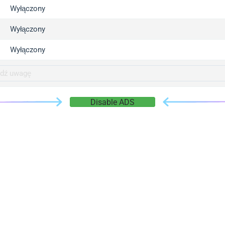
gger.com
Wyłączony
r.info
Wyłączony
gger.co
co
Wyłączony
su
gger.info
g.co
Disable ADS
gger.cn