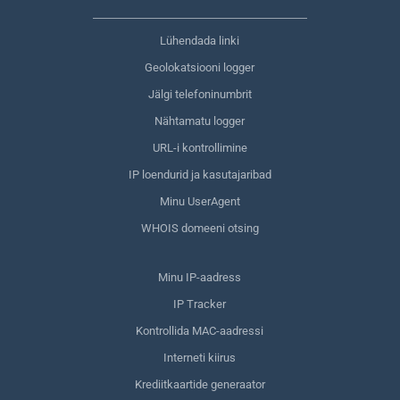
Lühendada linki
Geolokatsiooni logger
Jälgi telefoninumbrit
Nähtamatu logger
URL-i kontrollimine
IP loendurid ja kasutajaribad
Minu UserAgent
WHOIS domeeni otsing
Minu IP-aadress
IP Tracker
Kontrollida MAC-aadressi
Interneti kiirus
Krediitkaartide generaator