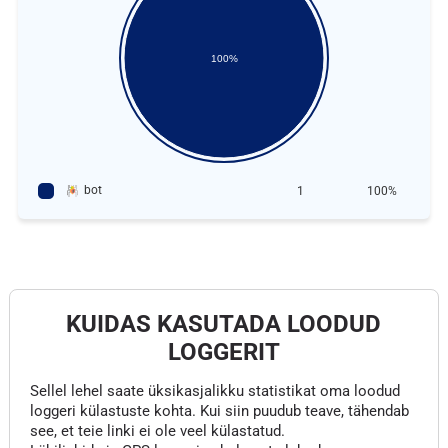
100%
bot
1
100%
KUIDAS KASUTADA LOODUD
LOGGERIT
Sellel lehel saate üksikasjalikku statistikat oma loodud
loggeri külastuste kohta. Kui siin puudub teave, tähendab
see, et teie linki ei ole veel külastatud.