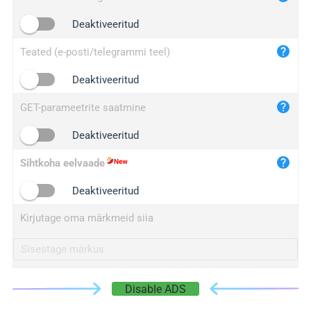
iplogger.cn
Deaktiveeritud
Teated (e-posti/telegrammi teel)
Deaktiveeritud
GET-parameetrite saatmine
Deaktiveeritud
Sihtkoha eelvaade
Deaktiveeritud
Kirjutage oma märkmeid siia
Disable ADS