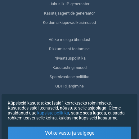
Juhuslik IP-generaator
Kasutajaagentide generaator
Korduma kippuvad küsimused
Võtke meiega ühendust
Rikkumisest teatamine
Privaatsuspoliitika
Kasutustingimused
Spamivastane poliitika
GDPRi järgimine
Kustuta oma andmed
Küpsiseid kasutatakse [saidi] korrektseks toimimiseks.
Nõusoleku tagasivõtmine
Kasutades saidi teenuseid, nõustute selle asjaoluga. Oleme
avaldanud uue
küpsiste poliitika
, saate seda lugeda, et saada
rohkem teavet selle kohta, kuidas me küpsiseid kasutame.
REGISTREERIMINE
Võtke vastu ja sulgege
X