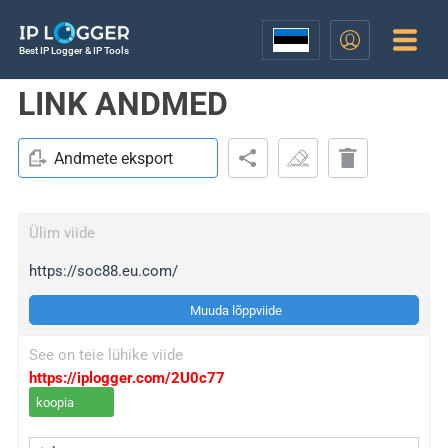
Best IP Logger & IP Tools
LINK ANDMED
Andmete eksport
Ülim viide
https://soc88.eu.com/
Muuda lõppviide
See on teie lühike viide
https://iplogger.com/2U0c77
koopia