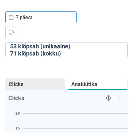
7 päeva
53
klõpsab (unikaalne)
71
klõpsab (kokku)
Clicks
Analüütika
Clicks
2.0
1.5