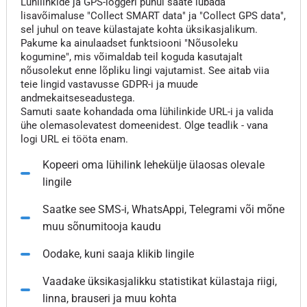
Lühilinkide ja GPS-loggeri puhul saate lubada
lisavõimaluse "Collect SMART data" ja "Collect GPS data",
sel juhul on teave külastajate kohta üksikasjalikum.
Pakume ka ainulaadset funktsiooni "Nõusoleku
kogumine", mis võimaldab teil koguda kasutajalt
nõusolekut enne lõpliku lingi vajutamist. See aitab viia
teie lingid vastavusse GDPR-i ja muude
andmekaitseseadustega.
Samuti saate kohandada oma lühilinkide URL-i ja valida
ühe olemasolevatest domeenidest. Olge teadlik - vana
logi URL ei tööta enam.
Kopeeri oma lühilink lehekülje ülaosas olevale
lingile
Saatke see SMS-i, WhatsAppi, Telegrami või mõne
muu sõnumitooja kaudu
Oodake, kuni saaja klikib lingile
Vaadake üksikasjalikku statistikat külastaja riigi,
linna, brauseri ja muu kohta