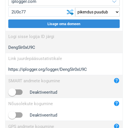
Lisage oma domeen
iplogger.org
upgrade
Logi sisse logija ID järgi
wl.gl
upgrade
Deng5Ir0xU9C
ed.tc
upgrade
bc.ax
upgrade
Link juurdepääsustatistikale
https://iplogger.org/logger/Deng5Ir0xU9C
iplogger.com
maper.info
SMART andmete kogumine
iplogger.co
Deaktiveeritud
2no.co
Nõusolekute kogumine
yip.su
iplogger.info
Deaktiveeritud
iplog.co
GPS andmete kogumine