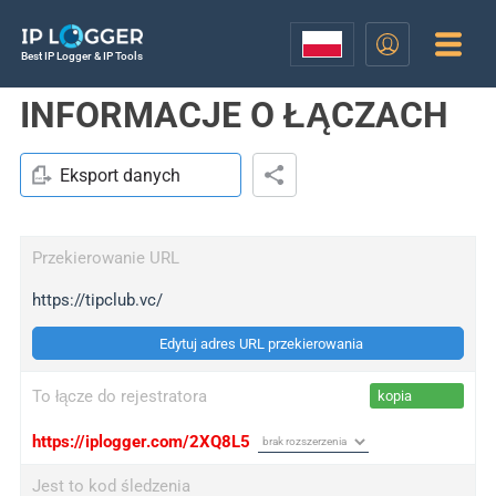
Best IP Logger & IP Tools
INFORMACJE O ŁĄCZACH
Eksport danych
Przekierowanie URL
https://tipclub.vc/
Edytuj adres URL przekierowania
To łącze do rejestratora
kopia
https://iplogger.com/2XQ8L5
Jest to kod śledzenia