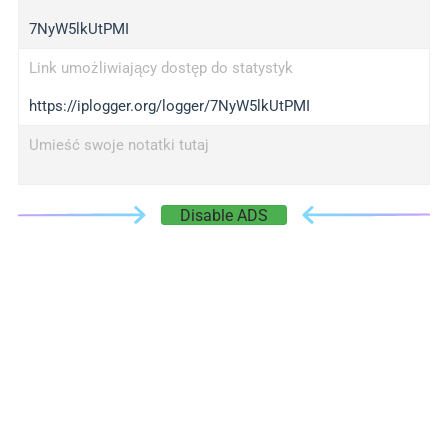
7NyW5lkUtPMI
Link umożliwiający dostęp do statystyk
https://iplogger.org/logger/7NyW5lkUtPMI
Umieść swoje notatki tutaj
Disable ADS