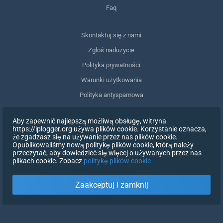
Faq
Skontaktuj się z nami
Zgłoś nadużycie
Polityka prywatności
Warunki użytkowania
Polityka antyspamowa
Zgodność z RODO
Aby zapewnić najlepszą możliwą obsługę, witryna
Usuń moje dane
https://iplogger.org używa plików cookie. Korzystanie oznacza,
że zgadzasz się na używanie przez nas plików cookie.
Wycofanie zgody
Opublikowaliśmy nową politykę plików cookie, którą należy
przeczytać, aby dowiedzieć się więcej o używanych przez nas
plikach cookie. Zobacz
politykę plików cookie
ZAREJESTRUJ SIĘ
Zaakceptuj i zamknij
X
ZALOGUJ SIĘ