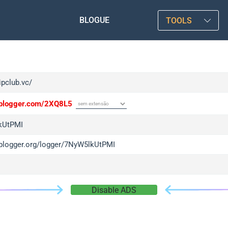
BLOGUE
TOOLS
tipclub.vc/
/iplogger.com/2XQ8L5
kUtPMI
/iplogger.org/logger/7NyW5lkUtPMI
Disable ADS