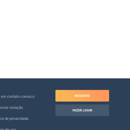
REGISTRO
e em contato conosco
nciar violação
FAZER LOGIN
ica de privacidade
os de uso