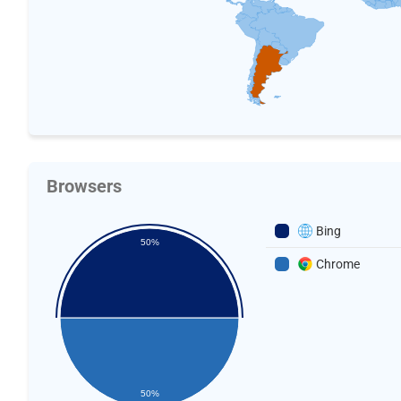
Browsers
Bing
50%
Chrome
50%