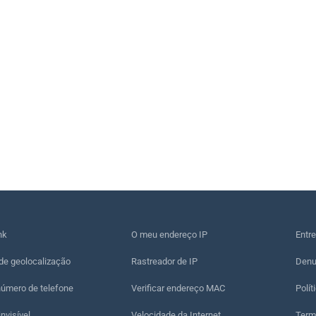
nk
O meu endereço IP
Entr
de geolocalização
Rastreador de IP
Denu
número de telefone
Verificar endereço MAC
Polít
nvisível
Velocidade da Internet
Term