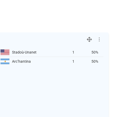
Stadoù-Unanet
1
50%
Arcʼhantina
1
50%