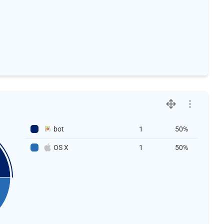
bot
1
50%
OS X
1
50%