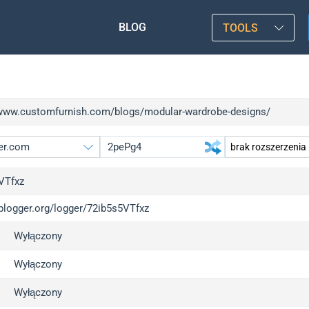
BLOG
TOOLS
/www.customfurnish.com/blogs/modular-wardrobe-designs/
VTfxz
iplogger.org/logger/72ib5s5VTfxz
gger.org
u
Wyłączony
l
u
c
u
Wyłączony
x
u
Wyłączony