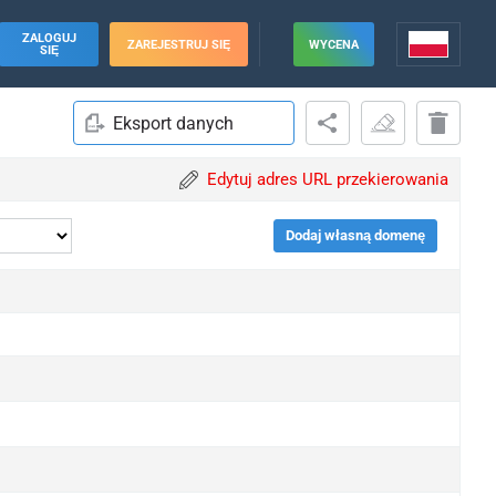
ZALOGUJ
ZAREJESTRUJ SIĘ
WYCENA
SIĘ
Eksport danych
Edytuj adres URL przekierowania
Dodaj własną domenę
pgrade
pgrade
pgrade
pgrade