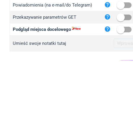
iplo
Powiadomienia (na e-mail/do Telegram)
mape
Przekazywanie parametrów GET
iplo
2no.
Podgląd miejsca docelowego
yip.
Umieść swoje notatki tutaj
iplo
iplo
iplo