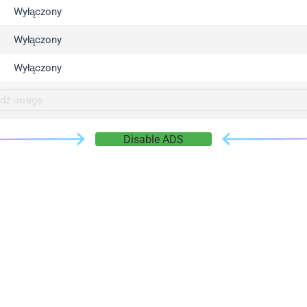
gger.com
Wyłączony
r.info
Wyłączony
gger.co
co
Wyłączony
su
gger.info
g.co
Disable ADS
gger.cn