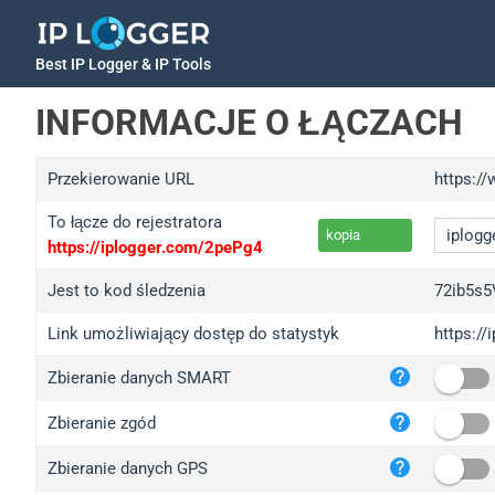
Best IP Logger & IP Tools
INFORMACJE O ŁĄCZACH
Przekierowanie URL
https:/
To łącze do rejestratora
kopia
https://iplogger.com/2pePg4
Jest to kod śledzenia
72ib5s5
Link umożliwiający dostęp do statystyk
https://
iplo
Zbieranie danych SMART
wl.g
ed.t
Zbieranie zgód
bc.a
Zbieranie danych GPS