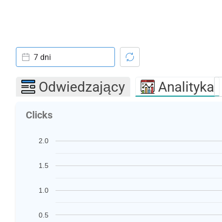
7 dni
Odwiedzający
Analityka
Clicks
2.0
1.5
1.0
0.5