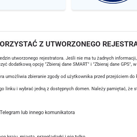
KORZYSTAĆ Z UTWORZONEGO REJESTR
in utworzonego rejestratora. Jeśli nie ma tu żadnych informacji, o
czyć dodatkową opcję "Zbieraj dane SMART" i "Zbieraj dane GPS", 
tóra umożliwia zbieranie zgody od użytkownika przed przejściem d
inku i wybrać jedną z dostępnych domen. Należy pamiętać, że stary
Telegram lub innego komunikatora
 kraju, miasta, przeglądarki i nie tylko