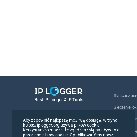
Skracacz ad
Best IP Logger & IP Tools
Śledzenie lok
Polski
Śledzenie nu
Aby zapewnić najlepszą możliwą obsługę, witryna
https://iplogger.org używa plików cookie.
Polski
Korzystanie oznacza, że zgadzasz się na używanie
Piksel śledz
przez nas plików cookie. Opublikowaliśmy nową