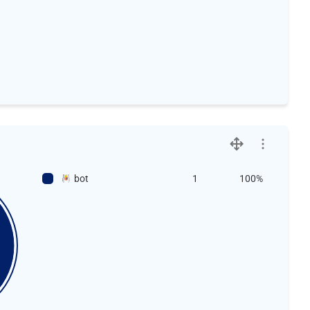
bot
1
100%