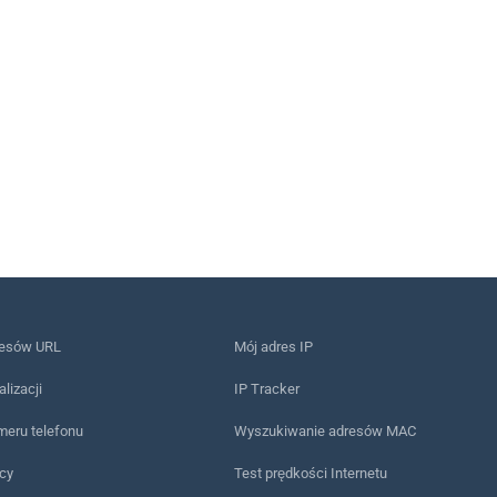
resów URL
Mój adres IP
alizacji
IP Tracker
meru telefonu
Wyszukiwanie adresów MAC
ący
Test prędkości Internetu