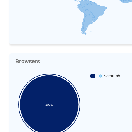
Browsers
Semrush
100%