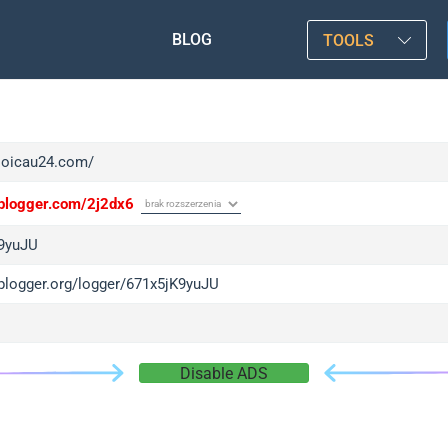
BLOG
TOOLS
/soicau24.com/
/iplogger.com/2j2dx6
9yuJU
iplogger.org/logger/671x5jK9yuJU
Disable ADS