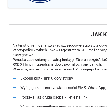
JAK 
Na tej stronie można uzyskać szczegółowe statystyki odwiedz
W przypadku krótkich linków i rejestratora GPS można włą
szczegółowe.
Ponadto zapewniamy unikalną funkcję "Zbieranie zgód", k
RODO i innymi przepisami dotyczącymi ochrony danych.
Wreszcie, możesz dostosować adres URL swojego krótkiego l
Skopiuj krótki link u góry strony
Wyślij go za pomocą wiadomości SMS, WhatsApp, 
Poczekaj, aż druga osoba kliknie na link
Wyświetl szczegółowe statystyki odwiedzin dotyczące