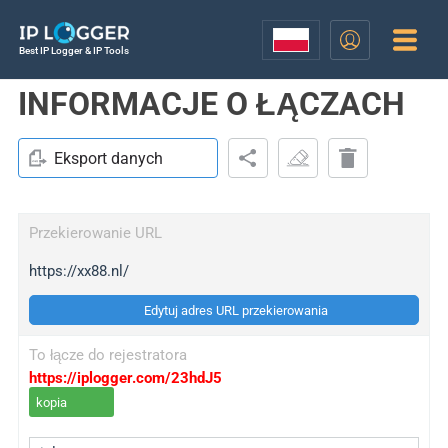
Best IP Logger & IP Tools
INFORMACJE O ŁĄCZACH
Eksport danych
Przekierowanie URL
https://xx88.nl/
Edytuj adres URL przekierowania
To łącze do rejestratora
https://iplogger.com/23hdJ5
kopia