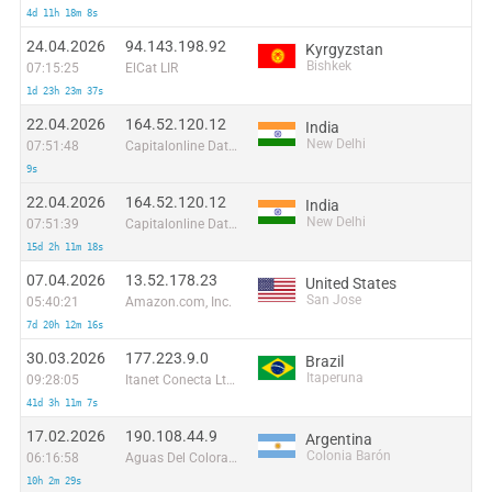
4d 11h 18m 8s
24.04.2026
94.143.198.92
Kyrgyzstan
Bishkek
07:15:25
ElCat LIR
1d 23h 23m 37s
22.04.2026
164.52.120.12
India
New Delhi
07:51:48
Capitalonline Data Service (HK) Co
9s
22.04.2026
164.52.120.12
India
New Delhi
07:51:39
Capitalonline Data Service (HK) Co
15d 2h 11m 18s
07.04.2026
13.52.178.23
United States
San Jose
05:40:21
Amazon.com, Inc.
7d 20h 12m 16s
30.03.2026
177.223.9.0
Brazil
Itaperuna
09:28:05
Itanet Conecta Ltda
41d 3h 11m 7s
17.02.2026
190.108.44.9
Argentina
Colonia Barón
06:16:58
Aguas Del Colorado Sapem
10h 2m 29s