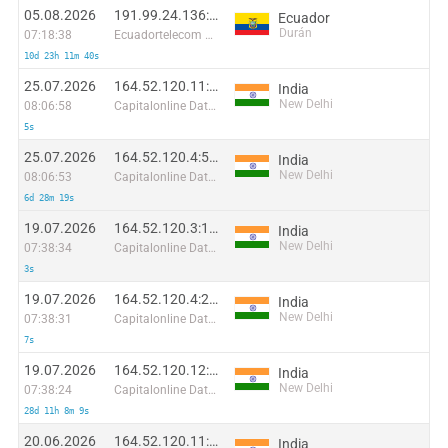
05.08.2026
191.99.24.136:29251
Ecuador
Durán
07:18:38
Ecuadortelecom S.A.
10d 23h 11m 40s
25.07.2026
164.52.120.11:8714
India
New Delhi
08:06:58
Capitalonline Data Service (HK) Co
5s
25.07.2026
164.52.120.4:57430
India
New Delhi
08:06:53
Capitalonline Data Service (HK) Co
6d 28m 19s
19.07.2026
164.52.120.3:19584
India
New Delhi
07:38:34
Capitalonline Data Service (HK) Co
3s
19.07.2026
164.52.120.4:26034
India
New Delhi
07:38:31
Capitalonline Data Service (HK) Co
7s
19.07.2026
164.52.120.12:42451
India
New Delhi
07:38:24
Capitalonline Data Service (HK) Co
28d 11h 8m 9s
20.06.2026
164.52.120.11:48689
India