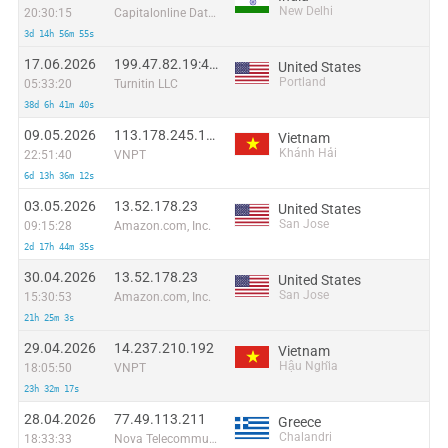
New Delhi
20:30:15
Capitalonline Data Service (HK) Co
3d 14h 56m 55s
17.06.2026
199.47.82.19:47622
United States
Portland
05:33:20
Turnitin LLC
38d 6h 41m 40s
09.05.2026
113.178.245.140
Vietnam
Khánh Hải
22:51:40
VNPT
6d 13h 36m 12s
03.05.2026
13.52.178.23
United States
San Jose
09:15:28
Amazon.com, Inc.
2d 17h 44m 35s
30.04.2026
13.52.178.23
United States
San Jose
15:30:53
Amazon.com, Inc.
21h 25m 3s
29.04.2026
14.237.210.192
Vietnam
Hậu Nghĩa
18:05:50
VNPT
23h 32m 17s
28.04.2026
77.49.113.211
Greece
Chalandri
18:33:33
Nova Telecommunications & Media Single Member S.A