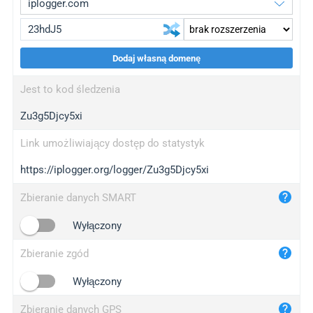
Dodaj własną domenę
iplogger.org
upgrade
Jest to kod śledzenia
wl.gl
upgrade
Zu3g5Djcy5xi
ed.tc
upgrade
bc.ax
upgrade
Link umożliwiający dostęp do statystyk
https://iplogger.org/logger/Zu3g5Djcy5xi
iplogger.com
maper.info
Zbieranie danych SMART
iplogger.co
Wyłączony
2no.co
Zbieranie zgód
yip.su
iplogger.info
Wyłączony
iplog.co
Zbieranie danych GPS