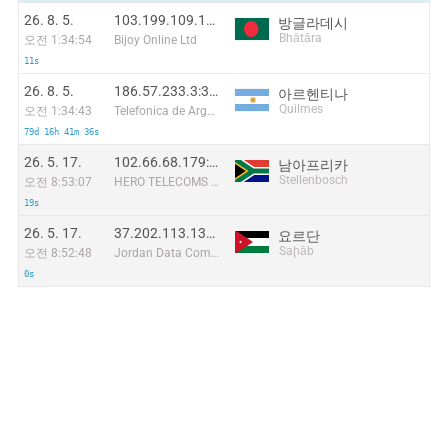
26. 8. 5.
103.199.109.130:59774
방글라데시
Bhātāra
오전 1:34:54
Bijoy Online Ltd
11s
26. 8. 5.
186.57.233.3:34740
아르헨티나
Quilmes
오전 1:34:43
Telefonica de Argentina
79d 16h 41m 36s
26. 5. 17.
102.66.68.179:56088
남아프리카
Stellenbosch
오전 8:53:07
HERO TELECOMS (PTY) LTD
19s
26. 5. 17.
37.202.113.139:57160
요르단
Saḩāb
오전 8:52:48
Jordan Data Communications Company LLC
0s