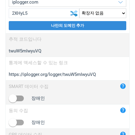
나만의 도메인 추가
iplogger.org
upgrade
추적 코드입니다
wl.gl
upgrade
twuW5mIwyuVQ
ed.tc
upgrade
bc.ax
upgrade
통계에 액세스할 수 있는 링크
https://iplogger.org/logger/twuW5mIwyuVQ
iplogger.com
maper.info
SMART 데이터 수집
iplogger.co
장애인
2no.co
동의 수집
yip.su
iplogger.info
장애인
iplog.co
GPS 데이터 수집