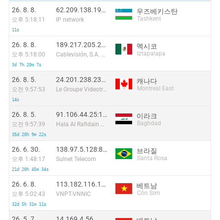
26. 8. 8.
62.209.138.195:43750
우즈베키스탄
Tashkent
오후 5:18:11
IP network
11s
26. 8. 8.
189.217.205.246:33264
멕시코
Iztapalapa
오후 5:18:00
Cablevisión, S.A. de C.V.
3d 7h 20m 7s
26. 8. 5.
24.201.238.232:36166
캐나다
Montreal East
오전 9:57:53
Le Groupe Videotron Ltee
14s
26. 8. 5.
91.106.44.25:15180
이라크
Baghdad
오전 9:57:39
Hala Al Rafidain Company for Communications and Internet LTD.
35d 20h 9m 22s
26. 6. 30.
138.97.5.128:8570
브라질
Santa Rosa
오후 1:48:17
Sulnet Telecom
21d 20h 45m 34s
26. 6. 8.
113.182.116.102:55630
베트남
Côn Sơn
오후 5:02:43
VNPT-VNNIC
32d 5h 31m 11s
26. 5. 7.
14.169.4.56