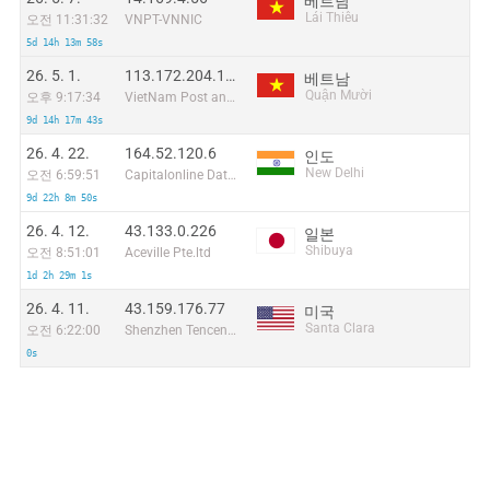
베트남
Lái Thiêu
오전 11:31:32
VNPT-VNNIC
5d 14h 13m 58s
26. 5. 1.
113.172.204.195
베트남
Quận Mười
오후 9:17:34
VietNam Post and Telecom Corporation
9d 14h 17m 43s
26. 4. 22.
164.52.120.6
인도
New Delhi
오전 6:59:51
Capitalonline Data Service (HK) Co
9d 22h 8m 50s
26. 4. 12.
43.133.0.226
일본
Shibuya
오전 8:51:01
Aceville Pte.ltd
1d 2h 29m 1s
26. 4. 11.
43.159.176.77
미국
Santa Clara
오전 6:22:00
Shenzhen Tencent Computer Systems Company Limited
0s