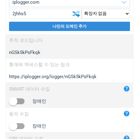
나만의 도메인 추가
iplogger.org
upgrade
추적 코드입니다
wl.gl
upgrade
nGSk5kPsFkqk
ed.tc
upgrade
bc.ax
upgrade
통계에 액세스할 수 있는 링크
https://iplogger.org/logger/nGSk5kPsFkqk
iplogger.com
maper.info
SMART 데이터 수집
iplogger.co
장애인
2no.co
동의 수집
yip.su
iplogger.info
장애인
iplog.co
GPS 데이터 수집