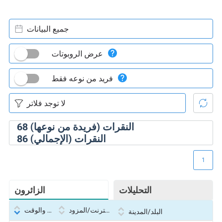
جميع البيانات
عرض الروبوتات
فريد من نوعه فقط
النقرات (فريدة من نوعها)
68
النقرات (الإجمالي)
86
1
التحليلات
الزائرون
بروتوكول الإنترنت/المزود
التاريخ والوقت
البلد/المدينة