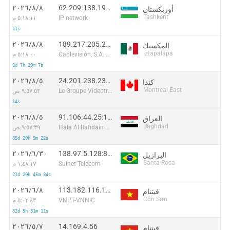
62.209.138.195:43750
٨‏/٨‏/٢٠٢٦
أوزبكستان
Tashkent
IP network
٥:١٨:١١ م
11s
189.217.205.246:33264
٨‏/٨‏/٢٠٢٦
المكسيك
Iztapalapa
Cablevisión, S.A. de C.V.
٥:١٨:٠٠ م
3d 7h 20m 7s
24.201.238.232:36166
٥‏/٨‏/٢٠٢٦
كندا
Montreal East
Le Groupe Videotron Ltee
٩:٥٧:٥٣ ص
14s
91.106.44.25:15180
٥‏/٨‏/٢٠٢٦
العراق
Baghdad
Hala Al Rafidain Company for Communications and Internet LTD.
٩:٥٧:٣٩ ص
35d 20h 9m 22s
138.97.5.128:8570
٣٠‏/٦‏/٢٠٢٦
البرازيل
Santa Rosa
Sulnet Telecom
١:٤٨:١٧ م
21d 20h 45m 34s
113.182.116.102:55630
٨‏/٦‏/٢٠٢٦
فيتنام
Côn Sơn
VNPT-VNNIC
٥:٠٢:٤٣ م
32d 5h 31m 11s
14.169.4.56
٧‏/٥‏/٢٠٢٦
فيتنام