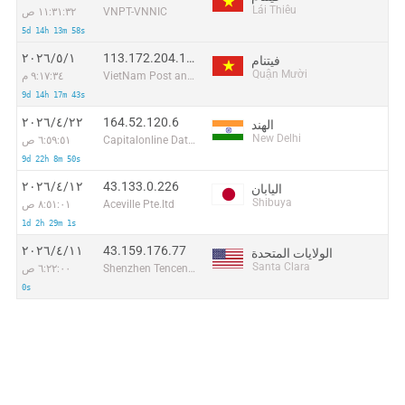
Lái Thiêu
VNPT-VNNIC
١١:٣١:٣٢ ص
5d 14h 13m 58s
113.172.204.195
١‏/٥‏/٢٠٢٦
فيتنام
Quận Mười
VietNam Post and Telecom Corporation
٩:١٧:٣٤ م
9d 14h 17m 43s
164.52.120.6
٢٢‏/٤‏/٢٠٢٦
الهند
New Delhi
Capitalonline Data Service (HK) Co
٦:٥٩:٥١ ص
9d 22h 8m 50s
43.133.0.226
١٢‏/٤‏/٢٠٢٦
اليابان
Shibuya
Aceville Pte.ltd
٨:٥١:٠١ ص
1d 2h 29m 1s
43.159.176.77
١١‏/٤‏/٢٠٢٦
الولايات المتحدة
Santa Clara
Shenzhen Tencent Computer Systems Company Limited
٦:٢٢:٠٠ ص
0s