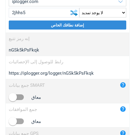
إضافة نطاقك الخاص
iplogger.org
upgrade
إنه رمز تتبع
wl.gl
upgrade
nGSk5kPsFkqk
ed.tc
upgrade
bc.ax
upgrade
رابط للوصول إلى الإحصائيات
https://iplogger.org/logger/nGSk5kPsFkqk
iplogger.com
maper.info
جمع بيانات SMART
iplogger.co
معاق
2no.co
جمع الموافقات
yip.su
iplogger.info
معاق
iplog.co
جمع بيانات GPS