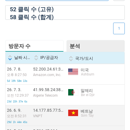
52
클릭 수 (고유)
58
클릭 수 (합계)
1
방문자 수
분석
날짜 시간
IP/공급자
국가/도시
26. 7. 8.
52.200.24.61:35987
미국
Ashburn
오후 8:27:50
Amazon.com, Inc.
5d 19h 58m 13s
26. 7. 3.
41.99.58.24:38842
알제리
Bir el Djir
오전 12:29:37
Algerie Telecom
23d 15h 37m 6s
26. 6. 9.
14.177.85.77:54700
베트남
Sơn Tây
오전 8:52:31
VNPT
29d 1h 44m 45s