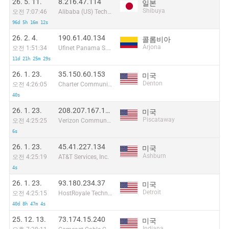
26. 5. 11.
8.216.47.114
일본
Shibuya
오전 7:07:46
Alibaba (US) Technology Co., Ltd.
96d 5h 16m 12s
26. 2. 4.
190.61.40.134
콜롬비아
Arjona
오전 1:51:34
Ufinet Panama S.A.
11d 21h 25m 29s
26. 1. 23.
35.150.60.153
미국
Denton
오전 4:26:05
Charter Communications
40s
26. 1. 23.
208.207.167.171
미국
Piscataway
오전 4:25:25
Verizon Communications
6s
26. 1. 23.
45.41.227.134
미국
Ashburn
오전 4:25:19
AT&T Services, Inc.
4s
26. 1. 23.
93.180.234.37
미국
Detroit
오전 4:25:15
HostRoyale Technologies Pvt Ltd
40d 8h 47m 4s
25. 12. 13.
73.174.15.240
미국
Indiana