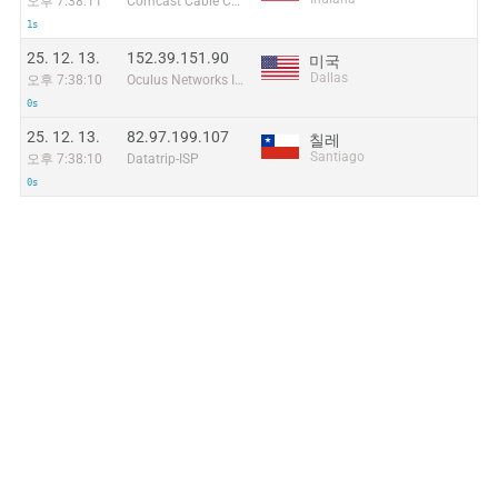
오후 7:38:11
Comcast Cable Communications
1s
25. 12. 13.
152.39.151.90
미국
Dallas
오후 7:38:10
Oculus Networks Inc
0s
25. 12. 13.
82.97.199.107
칠레
Santiago
오후 7:38:10
Datatrip-ISP
0s