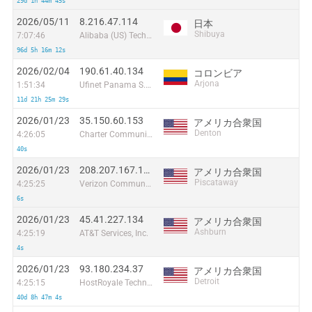
29d 1h 44m 45s
2026/05/11
8.216.47.114
日本
Shibuya
7:07:46
Alibaba (US) Technology Co., Ltd.
96d 5h 16m 12s
2026/02/04
190.61.40.134
コロンビア
Arjona
1:51:34
Ufinet Panama S.A.
11d 21h 25m 29s
2026/01/23
35.150.60.153
アメリカ合衆国
Denton
4:26:05
Charter Communications
40s
2026/01/23
208.207.167.171
アメリカ合衆国
Piscataway
4:25:25
Verizon Communications
6s
2026/01/23
45.41.227.134
アメリカ合衆国
Ashburn
4:25:19
AT&T Services, Inc.
4s
2026/01/23
93.180.234.37
アメリカ合衆国
Detroit
4:25:15
HostRoyale Technologies Pvt Ltd
40d 8h 47m 4s