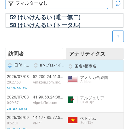
52
けいけんるい (唯一無二)
58
けいけんるい (トータル)
1
訪問者
アナリティクス
日付（Datetime
IP/プロバイダー
国名/都市名
2026/07/08
52.200.24.61:35987
アメリカ合衆国
Ashburn
20:27:50
Amazon.com, Inc.
5d 19h 58m 13s
2026/07/03
41.99.58.24:38842
アルジェリア
Bir el Djir
0:29:37
Algerie Telecom
23d 15h 37m 6s
2026/06/09
14.177.85.77:54700
ベトナム
Sơn Tây
8:52:31
VNPT