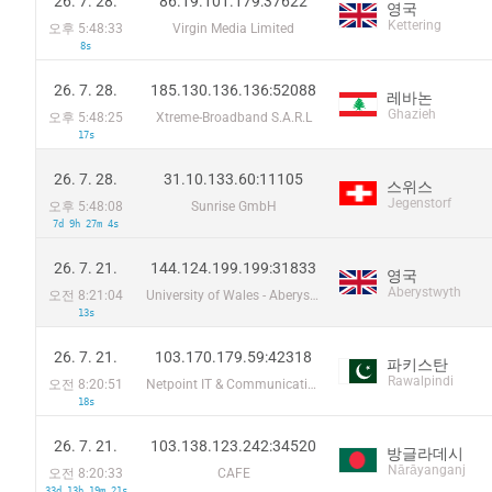
26. 7. 28.
86.19.101.179:37622
영국
Kettering
오후 5:48:33
Virgin Media Limited
8s
26. 7. 28.
185.130.136.136:52088
레바논
Ghazieh
오후 5:48:25
Xtreme-Broadband S.A.R.L
17s
26. 7. 28.
31.10.133.60:11105
스위스
Jegenstorf
오후 5:48:08
Sunrise GmbH
7d 9h 27m 4s
26. 7. 21.
144.124.199.199:31833
영국
Aberystwyth
오전 8:21:04
University of Wales - Aberystwyth
13s
26. 7. 21.
103.170.179.59:42318
파키스탄
Rawalpindi
오전 8:20:51
Netpoint IT & Communications Pvt. Ltd
18s
26. 7. 21.
103.138.123.242:34520
방글라데시
Nārāyanganj
오전 8:20:33
CAFE
33d 13h 19m 21s