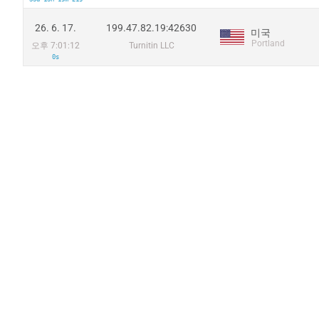
26. 6. 17.
199.47.82.19:42630
미국
Portland
오후 7:01:12
Turnitin LLC
0s