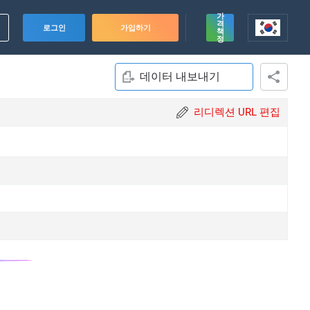
가
격
로그인
가입하기
책
정
데이터 내보내기
리디렉션 URL 편집