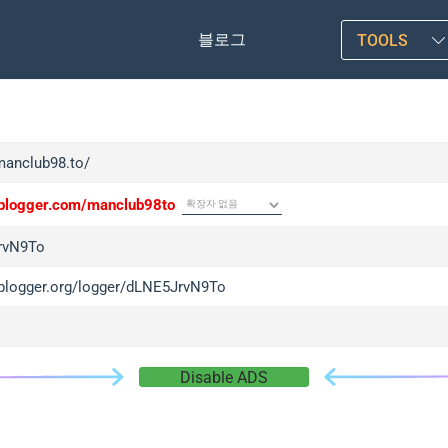
블로그
TOOLS
/manclub98.to/
/iplogger.com/manclub98to
rvN9To
/iplogger.org/logger/dLNE5JrvN9To
Disable ADS