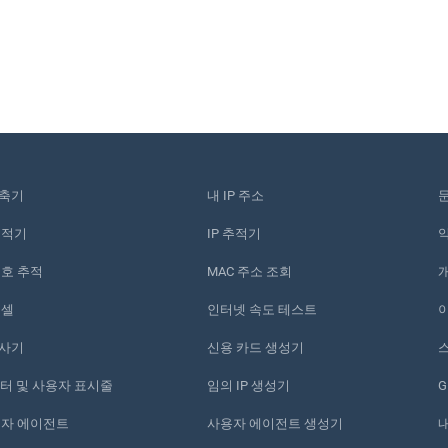
단축기
내 IP 주소
추적기
IP 추적기
번호 추적
MAC 주소 조회
픽셀
인터넷 속도 테스트
검사기
신용 카드 생성기
스
운터 및 사용자 표시줄
임의 IP 생성기
G
용자 에이전트
사용자 에이전트 생성기
내