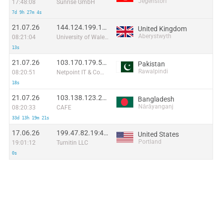
Jegenstorf
17:48:08
Sunrise GmbH
7d 9h 27m 4s
21.07.26
144.124.199.199:31833
United Kingdom
Aberystwyth
08:21:04
University of Wales - Aberystwyth
13s
21.07.26
103.170.179.59:42318
Pakistan
Rawalpindi
08:20:51
Netpoint IT & Communications Pvt. Ltd
18s
21.07.26
103.138.123.242:34520
Bangladesh
Nārāyanganj
08:20:33
CAFE
33d 13h 19m 21s
17.06.26
199.47.82.19:42630
United States
Portland
19:01:12
Turnitin LLC
0s