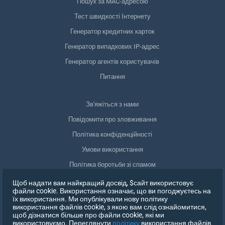
Пошук за MAC-адресою
Тест швидкості Інтернету
Генератор кредитних карток
Генератор випадкових IP-адрес
Генератор агентів користувачів
Питання
Зв'яжіться з нами
Повідомити про зловживання
Політика конфіденційності
Умови використання
Політика боротьби зі спамом
Відповідність GDPR
Щоб надати вам найкращий досвід, $сайт використовує
файли cookie. Використання означає, що ви погоджуєтесь на
Видалити мої дані
їх використання. Ми опублікували нову політику
використання файлів cookie, з якою вам слід ознайомитися,
Відкликати згоду
щоб дізнатися більше про файли cookie, які ми
використовуємо. Переглянути
політику
використання файлів