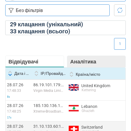
29
клацання (унікальний)
33
клацання (всього)
1
Відвідувачі
Аналітика
Дата і час
IP/Провайдер
Країна/місто
28.07.26
86.19.101.179:37622
United Kingdom
Kettering
17:48:33
Virgin Media Limited
8s
28.07.26
185.130.136.136:52088
Lebanon
Ghazieh
17:48:25
Xtreme-Broadband S.A.R.L
17s
28.07.26
31.10.133.60:11105
Switzerland