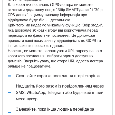
Для коротких посилань і GPS-логгера ви можете
включити додаткову опцію "Збір SMART-даних" і "Збір
GPS-даних", в цьому випадку інформація про
відвідувача буде більш детальною.
Крім того, ми надаємо унікальну функцію "Збір згоди",
яка дозволяє збирати згоду від користувача перед
переходом на фінальне посилання. Це допоможе
привести ваші посилання у відповідність до GDPR та
інших законів про захист даних.
Нарешті, ви можете налаштувати URL-адресу вашого
короткого посилання і вибрати один з доступних
доменів. Зверніть увагу, що стара URL-адреса логгера
більше не працюватиме.
Скопіюйте коротке посилання вгорі сторінки
Надішліть його разом із повідомленням через
SMS, WhatsApp, Telegram або будь-який інший
месенджер
Зачекайте, поки інша людина перейде за