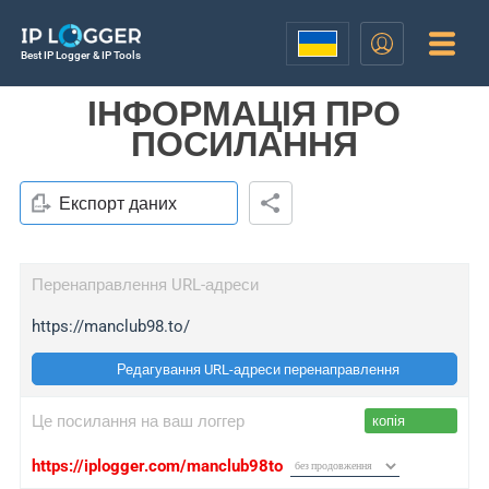
Best IP Logger & IP Tools
ІНФОРМАЦІЯ ПРО
ПОСИЛАННЯ
Експорт даних
Перенаправлення URL-адреси
https://manclub98.to/
Редагування URL-адреси перенаправлення
Це посилання на ваш логгер
копія
https://iplogger.com/manclub98to