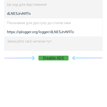
Це код для відстеження
dLNE5JrvN9To
Посилання для доступу до статистики
https://iplogger.org/logger/dLNE5JrvN9To
Записуйте свої нотатки тут
Disable ADS