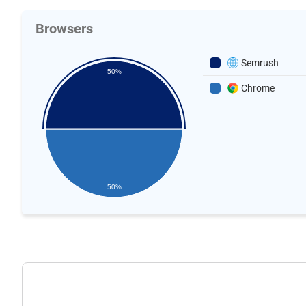
Browsers
Semrush
50%
Chrome
50%