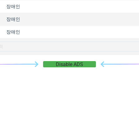
gger.com
장애인
r.info
장애인
gger.co
co
장애인
su
gger.info
g.co
Disable ADS
gger.cn