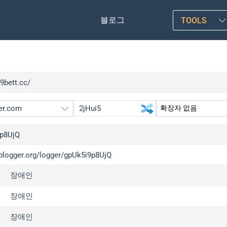
블로그
TOOLS
v9bett.cc/
p8UjQ
iplogger.org/logger/gpUk5i9p8UjQ
gger.org
upgrade
장애인
l
upgrade
c
upgrade
장애인
x
upgrade
장애인