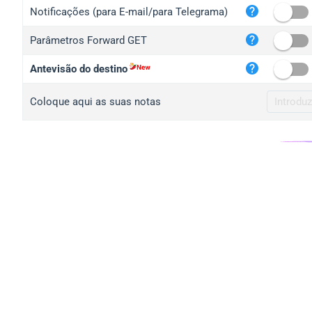
iplo
Notificações (para E-mail/para Telegrama)
mape
Parâmetros Forward GET
iplo
2no.
Antevisão do destino
yip.
Coloque aqui as suas notas
iplo
iplo
iplo