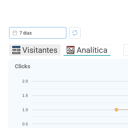
7 dias
Visitantes
Analítica
Clicks
2.0
1.5
1.0
0.5