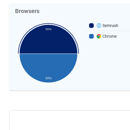
Browsers
Semrush
50%
Chrome
50%