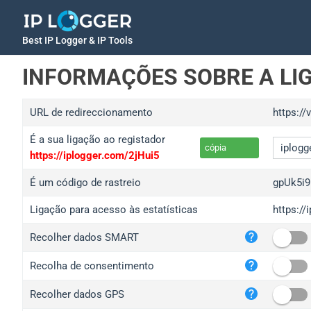
Best IP Logger & IP Tools
INFORMAÇÕES SOBRE A LI
URL de redireccionamento
https://
É a sua ligação ao registador
cópia
https://iplogger.com/2jHui5
É um código de rastreio
gpUk5i9
Ligação para acesso às estatísticas
https://
iplo
Recolher dados SMART
wl.g
ed.t
Recolha de consentimento
bc.a
Recolher dados GPS