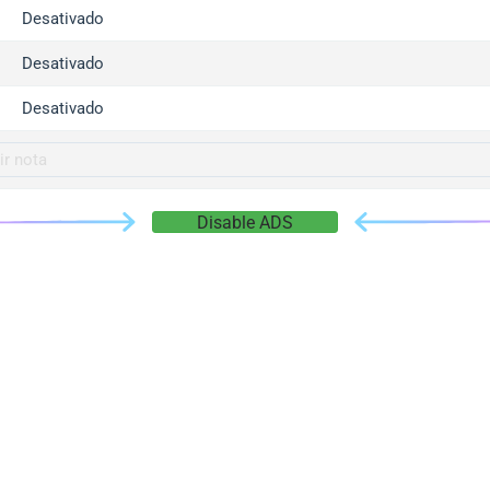
gger.com
Desativado
r.info
Desativado
gger.co
co
Desativado
su
gger.info
g.co
Disable ADS
gger.cn