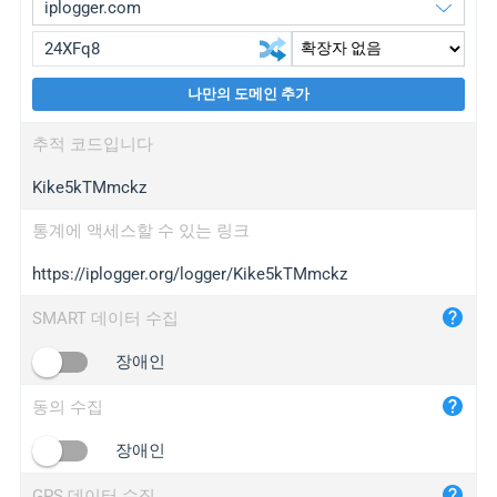
나만의 도메인 추가
iplogger.org
upgrade
추적 코드입니다
wl.gl
upgrade
Kike5kTMmckz
ed.tc
upgrade
bc.ax
upgrade
통계에 액세스할 수 있는 링크
https://iplogger.org/logger/Kike5kTMmckz
iplogger.com
maper.info
SMART 데이터 수집
iplogger.co
장애인
2no.co
동의 수집
yip.su
iplogger.info
장애인
iplog.co
GPS 데이터 수집