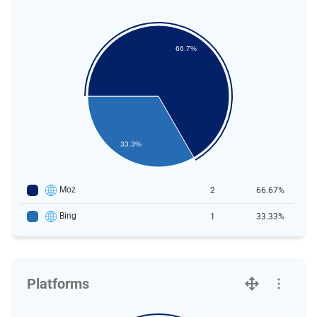
66.7%
33.3%
Moz
2
66.67%
Bing
1
33.33%
Platforms