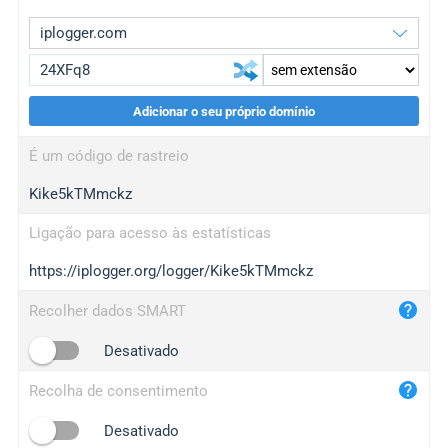
Adicionar o seu próprio domínio
iplogger.org
upgrade
É um código de rastreio
wl.gl
upgrade
Kike5kTMmckz
ed.tc
upgrade
bc.ax
upgrade
Ligação para acesso às estatísticas
https://iplogger.org/logger/Kike5kTMmckz
iplogger.com
maper.info
Recolher dados SMART
iplogger.co
Desativado
2no.co
Recolha de consentimento
yip.su
iplogger.info
Desativado