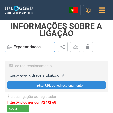
Best IP Logger & IP Tools
INFORMAÇÕES SOBRE A
LIGAÇÃO
Exportar dados
URL de redireccionamento
https://www.kittradersltd.uk.com/
Editar URL de redireccionamento
É a sua ligação ao registador
https://iplogger.com/24XFq8
cópia