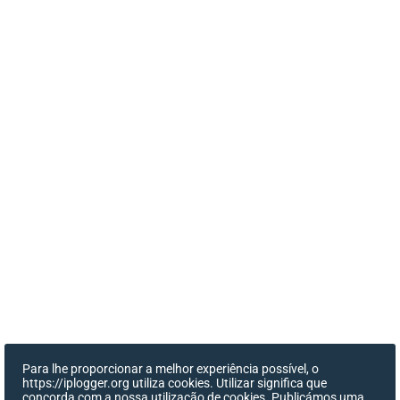
Para lhe proporcionar a melhor experiência possível, o
https://iplogger.org utiliza cookies. Utilizar significa que
concorda com a nossa utilização de cookies. Publicámos uma