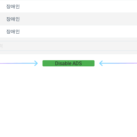
gger.com
장애인
r.info
장애인
gger.co
co
장애인
su
gger.info
g.co
Disable ADS
gger.cn