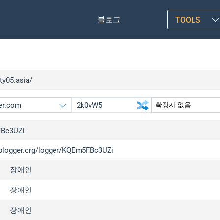
블로그
TOOLS
vty05.asia/
Bc3UZi
/iplogger.org/logger/KQEm5FBc3UZi
gger.org
upgrade
장애인
l
upgrade
c
upgrade
장애인
x
upgrade
장애인