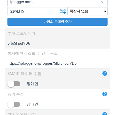
나만의 도메인 추가
iplogger.org
upgrade
추적 코드입니다
wl.gl
upgrade
5fbi5FpuIYD6
ed.tc
upgrade
bc.ax
upgrade
통계에 액세스할 수 있는 링크
https://iplogger.org/logger/5fbi5FpuIYD6
iplogger.com
maper.info
SMART 데이터 수집
iplogger.co
장애인
2no.co
동의 수집
yip.su
iplogger.info
장애인
iplog.co
GPS 데이터 수집