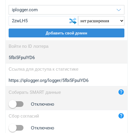
Добавить свой домен
iplogger.org
upgrade
Войти по ID логгера
wl.gl
upgrade
5fbi5FpuIYD6
ed.tc
upgrade
bc.ax
upgrade
Ссылка для доступа к статистике
https://iplogger.org/logger/5fbi5FpuIYD6
iplogger.com
maper.info
Собирать SMART данные
iplogger.co
Отключено
2no.co
Сбор согласий
yip.su
iplogger.info
Отключено