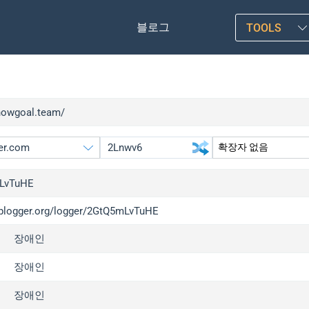
블로그
TOOLS
/nowgoal.team/
LvTuHE
/iplogger.org/logger/2GtQ5mLvTuHE
gger.org
upgrade
장애인
l
upgrade
c
upgrade
장애인
x
upgrade
장애인