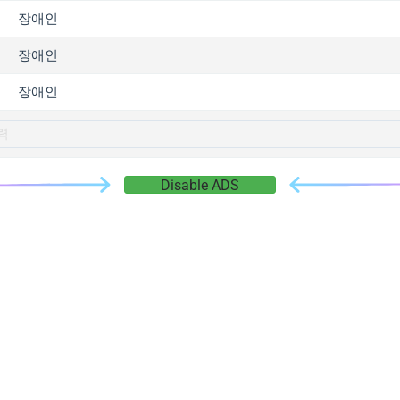
gger.com
장애인
r.info
장애인
gger.co
co
장애인
su
gger.info
g.co
Disable ADS
gger.cn