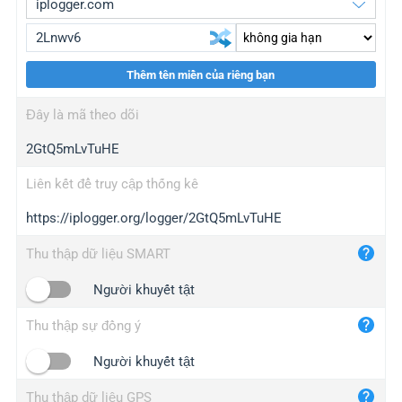
Thêm tên miền của riêng bạn
iplogger.org
upgrade
Đây là mã theo dõi
wl.gl
upgrade
2GtQ5mLvTuHE
ed.tc
upgrade
bc.ax
upgrade
Liên kết để truy cập thống kê
https://iplogger.org/logger/2GtQ5mLvTuHE
iplogger.com
maper.info
Thu thập dữ liệu SMART
iplogger.co
Người khuyết tật
2no.co
Thu thập sự đồng ý
yip.su
iplogger.info
Người khuyết tật
iplog.co
Thu thập dữ liệu GPS