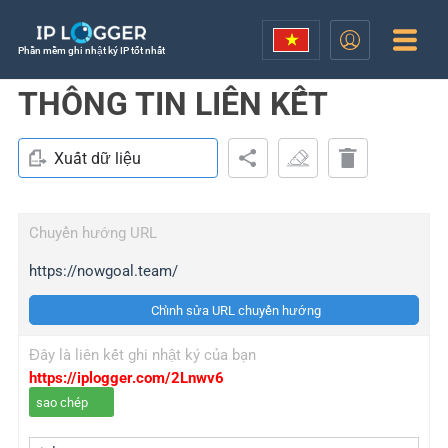
Phần mềm ghi nhật ký IP tốt nhất
THÔNG TIN LIÊN KẾT
Xuất dữ liệu
Chuyển hướng URL
https://nowgoal.team/
Chỉnh sửa URL chuyển hướng
Đây là liên kết ghi nhật ký của bạn
https://iplogger.com/2Lnwv6
sao chép