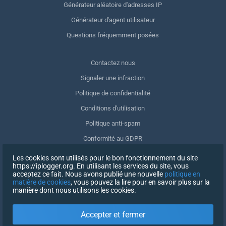
Générateur aléatoire d'adresses IP
Générateur d'agent utilisateur
Questions fréquemment posées
Contactez nous
Signaler une infraction
Politique de confidentialité
Conditions d'utilisation
Politique anti-spam
Conformité au GDPR
Supprimer mes données
Les cookies sont utilisés pour le bon fonctionnement du site
https://iplogger.org. En utilisant les services du site, vous
Retrait du consentement
acceptez ce fait. Nous avons publié une nouvelle
politique en
matière de cookies
, vous pouvez la lire pour en savoir plus sur la
manière dont nous utilisons les cookies.
INSCRIPTION
Accepter et fermer
X
SE CONNECTER