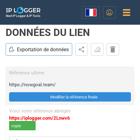
Best IP Logger & IP Tools
DONNÉES DU LIEN
Exportation de données
Référence ultime
https://nowgoal.team/
Modifier la référence finale
Voici votre référence abrégée
https://iplogger.com/2Lnwv6
copie