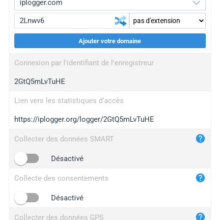
Ajouter votre domaine
iplogger.org
upgrade
Connexion par l'identifiant de l'enregistreur
wl.gl
upgrade
2GtQ5mLvTuHE
ed.tc
upgrade
bc.ax
upgrade
Lien vers les statistiques d'accès
https://iplogger.org/logger/2GtQ5mLvTuHE
iplogger.com
maper.info
Collecter des données SMART
iplogger.co
Désactivé
2no.co
Collecte des consentements
yip.su
iplogger.info
Désactivé
iplog.co
Collecter des données GPS