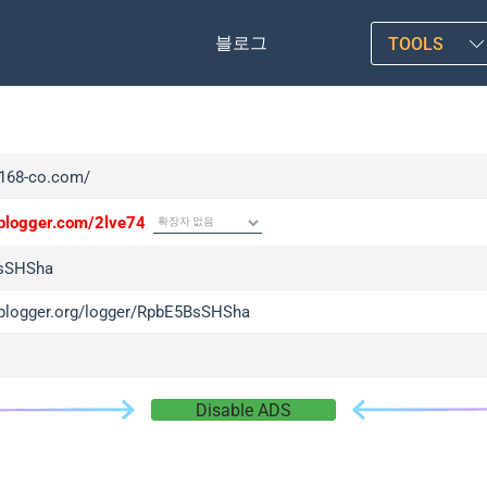
블로그
TOOLS
/f168-co.com/
/iplogger.com/2lve74
sSHSha
/iplogger.org/logger/RpbE5BsSHSha
Disable ADS