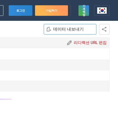
가
격
로그인
가입하기
책
정
데이터 내보내기
리디렉션 URL 편집