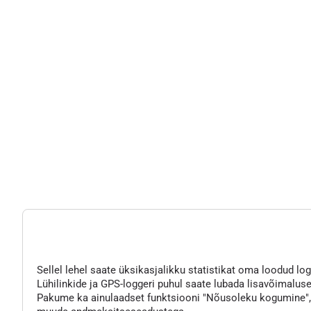
Sellel lehel saate üksikasjalikku statistikat oma loodud logg
Lühilinkide ja GPS-loggeri puhul saate lubada lisavõimaluse
Pakume ka ainulaadset funktsiooni "Nõusoleku kogumine", mi