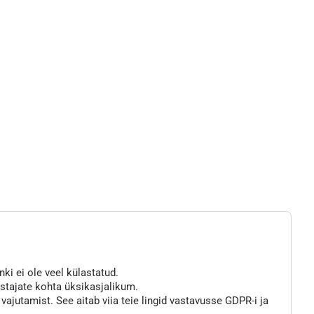
nki ei ole veel külastatud.
astajate kohta üksikasjalikum.
jutamist. See aitab viia teie lingid vastavusse GDPR-i ja