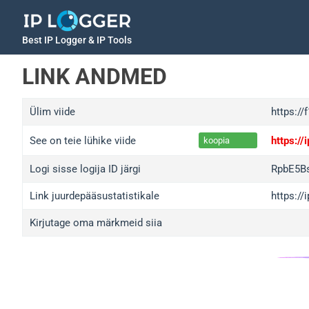
Best IP Logger & IP Tools
LINK ANDMED
Ülim viide
https:/
See on teie lühike viide
https:/
koopia
Logi sisse logija ID järgi
RpbE5B
Link juurdepääsustatistikale
https:/
Kirjutage oma märkmeid siia