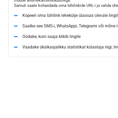
muude andmekaitseseadustega.
Samuti saate kohandada oma lühilinkide URL-i ja valida üh
Kopeeri oma lühilink lehekülje ülaosas olevale lingi
Saatke see SMS-i, WhatsAppi, Telegrami või mõne
Oodake, kuni saaja klikib lingile
Vaadake üksikasjalikku statistikat külastaja riigi, l