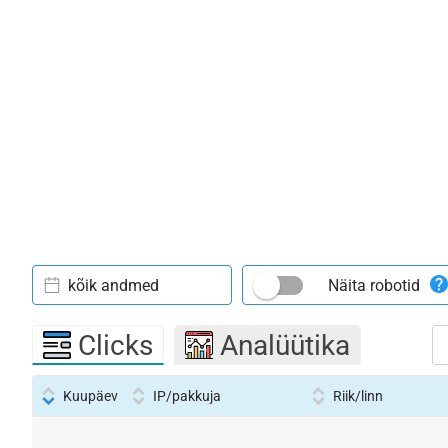
kõik andmed
Näita robotid
Clicks
Analüütika
Kuupäev
IP/pakkuja
Riik/linn