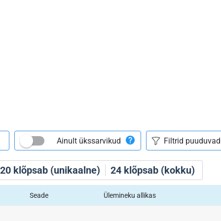
Ainult ükssarvikud
20
klõpsab (unikaalne)
24
klõpsab (kokku)
Seade
Ülemineku allikas