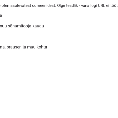
e olemasolevatest domeenidest. Olge teadlik - vana logi URL ei töö
le
 muu sõnumitooja kaudu
inna, brauseri ja muu kohta