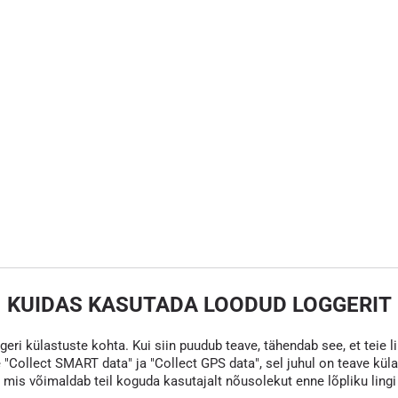
KUIDAS KASUTADA LOODUD LOGGERIT
eri külastuste kohta. Kui siin puudub teave, tähendab see, et teie li
 "Collect SMART data" ja "Collect GPS data", sel juhul on teave kül
s võimaldab teil koguda kasutajalt nõusolekut enne lõpliku lingi va