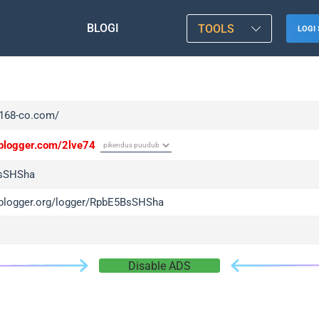
BLOGI
TOOLS
LOGI 
/f168-co.com/
/iplogger.com/2lve74
sSHSha
/iplogger.org/logger/RpbE5BsSHSha
Disable ADS