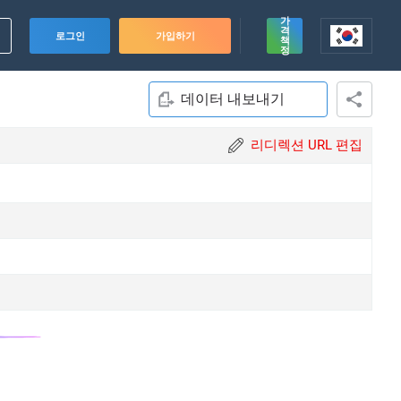
가
격
로그인
가입하기
책
정
데이터 내보내기
리디렉션 URL 편집