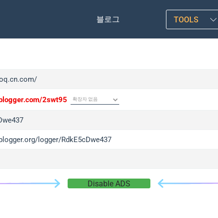
블로그
TOOLS
/toq.cn.com/
/iplogger.com/2swt95
Dwe437
/iplogger.org/logger/RdkE5cDwe437
Disable ADS