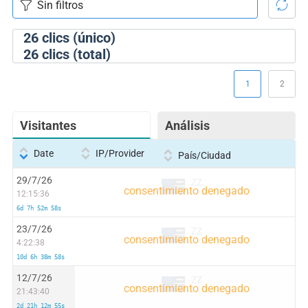
26
clics (único)
26
clics (total)
1
2
Visitantes
Análisis
Date
IP/Provider
País/Ciudad
29/7/26
ZZ
12:15:36
6d 7h 52m 58s
23/7/26
ZZ
4:22:38
10d 6h 38m 58s
12/7/26
ZZ
21:43:40
2d 21h 12m 55s