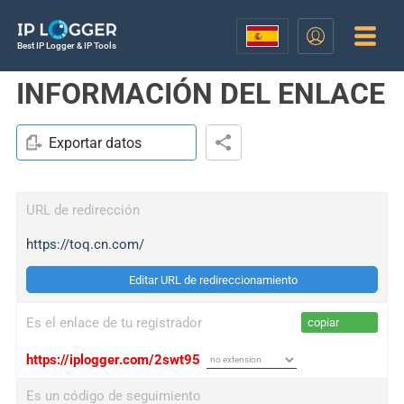
Best IP Logger & IP Tools
INFORMACIÓN DEL ENLACE
Exportar datos
URL de redirección
https://toq.cn.com/
Editar URL de redireccionamiento
Es el enlace de tu registrador
copiar
https://iplogger.com/2swt95
Es un código de seguimiento