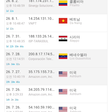
26. 8. 2.
181.174.231.131:48998
콜롬비아
Pitalito
오후 10:48:59
Sinergy Soluciones Integrales
1d 12s
26. 8. 1.
14.254.131.102:51395
베트남
Da Nang
오후 10:48:47
VNPT
1d 12s
26. 7. 31.
188.133.26.149:53222
시리아
Aleppo
오후 10:48:35
ISP-TARASSUL
3d 22h 33m 44s
26. 7. 28.
200.8.17.174:59556
베네수엘라
Los Guasimitos
오전 12:14:51
Corporación Telemic C.A.
13h 34m 32s
26. 7. 27.
35.175.155.7:39928
미국
Ashburn
오전 10:40:19
Amazon.com, Inc.
19h 10m 46s
26. 7. 26.
34.205.79.114:18794
미국
Ashburn
오후 3:29:33
Amazon.com, Inc.
14h 2m 24s
26. 7. 26.
54.160.59.190:25026
미국
Ashburn