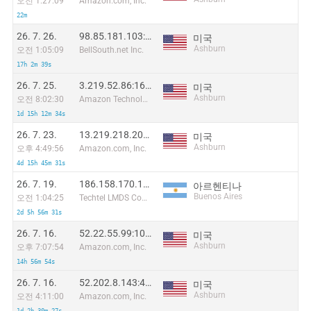
오전 1:27:09
Amazon.com, Inc.
22m
26. 7. 26.
98.85.181.103:7886
미국
Ashburn
오전 1:05:09
BellSouth.net Inc.
17h 2m 39s
26. 7. 25.
3.219.52.86:16337
미국
Ashburn
오전 8:02:30
Amazon Technologies Inc.
1d 15h 12m 34s
26. 7. 23.
13.219.218.205:31395
미국
Ashburn
오후 4:49:56
Amazon.com, Inc.
4d 15h 45m 31s
26. 7. 19.
186.158.170.167:20772
아르헨티나
Buenos Aires
오전 1:04:25
Techtel LMDS Comunicaciones Interactivas S.A.
2d 5h 56m 31s
26. 7. 16.
52.22.55.99:10414
미국
Ashburn
오후 7:07:54
Amazon.com, Inc.
14h 56m 54s
26. 7. 16.
52.202.8.143:47744
미국
Ashburn
오전 4:11:00
Amazon.com, Inc.