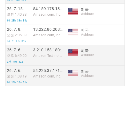
1d 2h 30m 27s
26. 7. 15.
54.159.178.189:8912
미국
Ashburn
오전 1:40:33
Amazon.com, Inc.
6d 23h 33m 54s
26. 7. 8.
13.222.86.208:55037
미국
Ashburn
오전 2:06:39
Amazon.com, Inc.
1d 7h 17m 39s
26. 7. 6.
3.210.158.180:15898
미국
Ashburn
오후 6:49:00
Amazon Technologies Inc.
17h 40m 41s
26. 7. 6.
54.225.37.171:47373
미국
Ashburn
오전 1:08:19
Amazon.com, Inc.
6d 15h 18m 51s