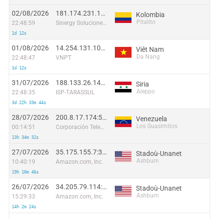
02/08/2026
181.174.231.131:48998
Kolombia
Pitalito
22:48:59
Sinergy Soluciones Integrales
1d 12s
01/08/2026
14.254.131.102:51395
Viêt Nam
Da Nang
22:48:47
VNPT
1d 12s
31/07/2026
188.133.26.149:53222
Siria
Aleppo
22:48:35
ISP-TARASSUL
3d 22h 33m 44s
28/07/2026
200.8.17.174:59556
Venezuela
Los Guasimitos
00:14:51
Corporación Telemic C.A.
13h 34m 32s
27/07/2026
35.175.155.7:39928
Stadoù-Unanet
Ashburn
10:40:19
Amazon.com, Inc.
19h 10m 46s
26/07/2026
34.205.79.114:18794
Stadoù-Unanet
Ashburn
15:29:33
Amazon.com, Inc.
14h 2m 24s