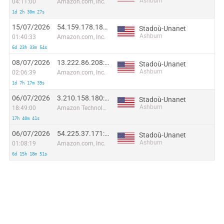
Ashburn
04:11:00
Amazon.com, Inc.
1d 2h 30m 27s
15/07/2026
54.159.178.189:8912
Stadoù-Unanet
Ashburn
01:40:33
Amazon.com, Inc.
6d 23h 33m 54s
08/07/2026
13.222.86.208:55037
Stadoù-Unanet
Ashburn
02:06:39
Amazon.com, Inc.
1d 7h 17m 39s
06/07/2026
3.210.158.180:15898
Stadoù-Unanet
Ashburn
18:49:00
Amazon Technologies Inc.
17h 40m 41s
06/07/2026
54.225.37.171:47373
Stadoù-Unanet
Ashburn
01:08:19
Amazon.com, Inc.
6d 15h 18m 51s