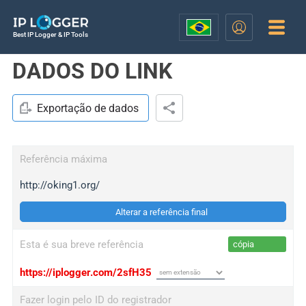
Best IP Logger & IP Tools
DADOS DO LINK
Exportação de dados
Referência máxima
http://oking1.org/
Alterar a referência final
Esta é sua breve referência
cópia
https://iplogger.com/2sfH35
Fazer login pelo ID do registrador