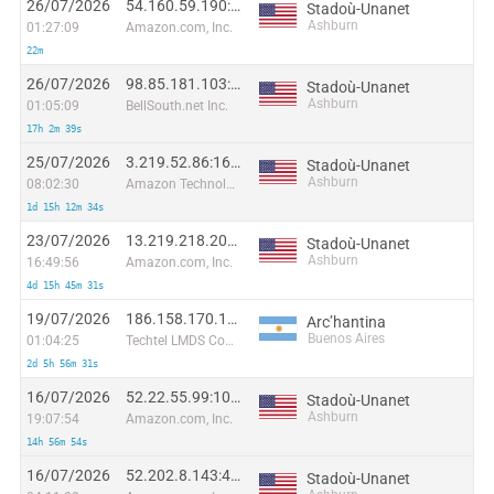
26/07/2026
54.160.59.190:25026
Stadoù-Unanet
Ashburn
01:27:09
Amazon.com, Inc.
22m
26/07/2026
98.85.181.103:7886
Stadoù-Unanet
Ashburn
01:05:09
BellSouth.net Inc.
17h 2m 39s
25/07/2026
3.219.52.86:16337
Stadoù-Unanet
Ashburn
08:02:30
Amazon Technologies Inc.
1d 15h 12m 34s
23/07/2026
13.219.218.205:31395
Stadoù-Unanet
Ashburn
16:49:56
Amazon.com, Inc.
4d 15h 45m 31s
19/07/2026
186.158.170.167:20772
Arcʼhantina
Buenos Aires
01:04:25
Techtel LMDS Comunicaciones Interactivas S.A.
2d 5h 56m 31s
16/07/2026
52.22.55.99:10414
Stadoù-Unanet
Ashburn
19:07:54
Amazon.com, Inc.
14h 56m 54s
16/07/2026
52.202.8.143:47744
Stadoù-Unanet