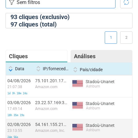
93
cliques (exclusivo)
97
cliques (total)
1
2
Cliques
Análises
Data
IP/fornecedor
País/cidade
04/08/2026
75.101.201.179:50912
Stadoù-Unanet
Ashburn
21:07:38
Amazon.com
1d 3h 18m 24s
03/08/2026
23.22.57.169:31037
Stadoù-Unanet
Ashburn
17:49:14
Amazon.com
18h 35m 19s
02/08/2026
54.161.155.212:16414
Stadoù-Unanet
Ashburn
23:13:55
Amazon.com, Inc.
24m 56s