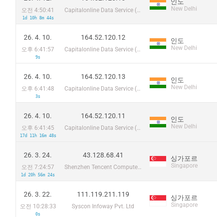
인도
New Delhi
오전 4:50:41
Capitalonline Data Service (HK) Co
1d 10h 8m 44s
26. 4. 10.
164.52.120.12
인도
New Delhi
오후 6:41:57
Capitalonline Data Service (HK) Co
9s
26. 4. 10.
164.52.120.13
인도
New Delhi
오후 6:41:48
Capitalonline Data Service (HK) Co
3s
26. 4. 10.
164.52.120.11
인도
New Delhi
오후 6:41:45
Capitalonline Data Service (HK) Co
17d 11h 16m 48s
26. 3. 24.
43.128.68.41
싱가포르
Singapore
오전 7:24:57
Shenzhen Tencent Computer Systems Company Limited
1d 20h 56m 24s
26. 3. 22.
111.119.211.119
싱가포르
Singapore
오전 10:28:33
Syscon Infoway Pvt. Ltd
0s