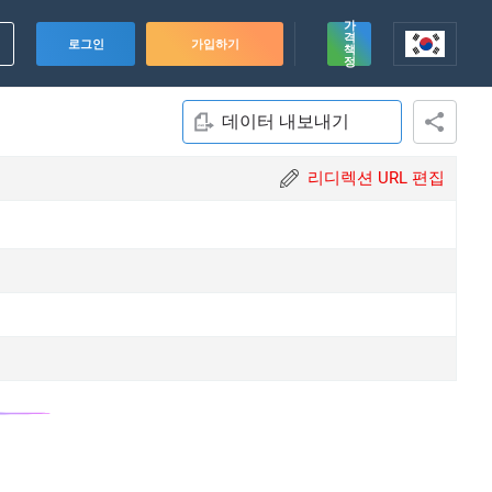
가
격
로그인
가입하기
책
정
데이터 내보내기
리디렉션 URL 편집