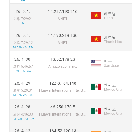
26. 5. 1.
14.237.190.216
베트남
Hanoi
오후 7:29:21
VNPT
9s
26. 5. 1.
14.190.219.136
베트남
Thanh Hóa
오후 7:29:12
VNPT
1d 13h 42m 15s
26. 4. 30.
13.52.178.23
미국
San Jose
오전 5:46:57
Amazon.com, Inc.
12h 17m 26s
26. 4. 29.
122.8.184.148
멕시코
Mexico City
오후 5:29:31
Huawei International Pte. Ltd.
1d 12h 42m 58s
26. 4. 28.
46.250.170.5
멕시코
Mexico City
오전 4:46:33
Huawei International Pte. Ltd.
15d 23h 55m 52s
26. 4. 12.
164.52.120.13