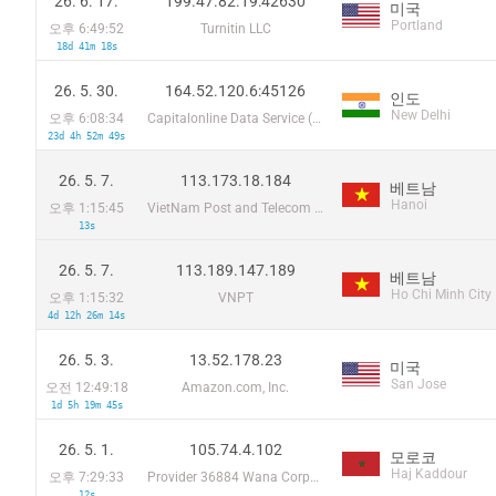
26. 6. 17.
199.47.82.19:42630
미국
Portland
오후 6:49:52
Turnitin LLC
18d 41m 18s
26. 5. 30.
164.52.120.6:45126
인도
New Delhi
오후 6:08:34
Capitalonline Data Service (HK) Co
23d 4h 52m 49s
26. 5. 7.
113.173.18.184
베트남
Hanoi
오후 1:15:45
VietNam Post and Telecom Corporation
13s
26. 5. 7.
113.189.147.189
베트남
Ho Chi Minh City
오후 1:15:32
VNPT
4d 12h 26m 14s
26. 5. 3.
13.52.178.23
미국
San Jose
오전 12:49:18
Amazon.com, Inc.
1d 5h 19m 45s
26. 5. 1.
105.74.4.102
모로코
Haj Kaddour
오후 7:29:33
Provider 36884 Wana Corporate
12s