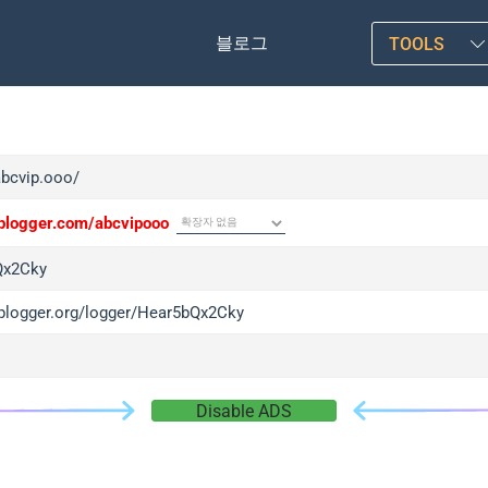
블로그
TOOLS
abcvip.ooo/
/iplogger.com/abcvipooo
Qx2Cky
/iplogger.org/logger/Hear5bQx2Cky
Disable ADS