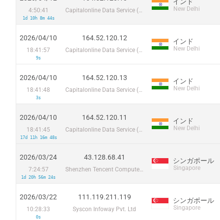
インド
New Delhi
4:50:41
Capitalonline Data Service (HK) Co
1d 10h 8m 44s
2026/04/10
164.52.120.12
インド
New Delhi
18:41:57
Capitalonline Data Service (HK) Co
9s
2026/04/10
164.52.120.13
インド
New Delhi
18:41:48
Capitalonline Data Service (HK) Co
3s
2026/04/10
164.52.120.11
インド
New Delhi
18:41:45
Capitalonline Data Service (HK) Co
17d 11h 16m 48s
2026/03/24
43.128.68.41
シンガポール
Singapore
7:24:57
Shenzhen Tencent Computer Systems Company Limited
1d 20h 56m 24s
2026/03/22
111.119.211.119
シンガポール
Singapore
10:28:33
Syscon Infoway Pvt. Ltd
0s