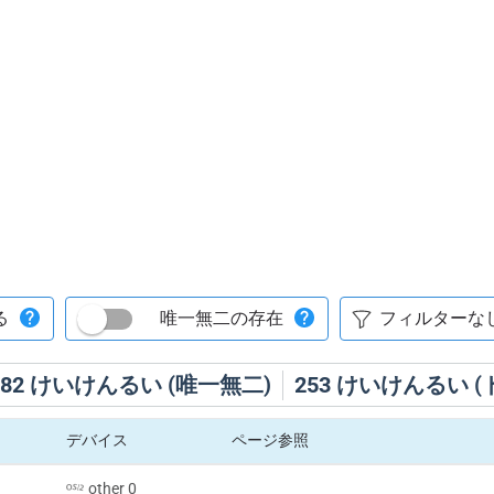
る
唯一無二の存在
82
けいけんるい (唯一無二)
253
けいけんるい (
デバイス
ページ参照
other 0