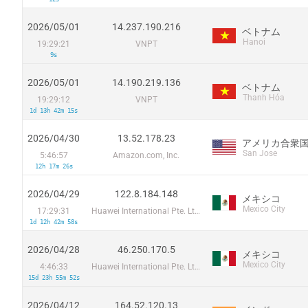
2026/05/01
14.237.190.216
ベトナム
Hanoi
19:29:21
VNPT
9s
2026/05/01
14.190.219.136
ベトナム
Thanh Hóa
19:29:12
VNPT
1d 13h 42m 15s
2026/04/30
13.52.178.23
アメリカ合衆
San Jose
5:46:57
Amazon.com, Inc.
12h 17m 26s
2026/04/29
122.8.184.148
メキシコ
Mexico City
17:29:31
Huawei International Pte. Ltd.
1d 12h 42m 58s
2026/04/28
46.250.170.5
メキシコ
Mexico City
4:46:33
Huawei International Pte. Ltd.
15d 23h 55m 52s
2026/04/12
164.52.120.13