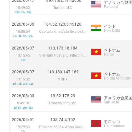
2026/06/17
199.47.82.19:42630
アメリカ合衆
Portland
18:49:52
Turnitin LLC
18d 41m 18s
2026/05/30
164.52.120.6:45126
インド
New Delhi
18:08:34
Capitalonline Data Service (HK) Co
23d 4h 52m 49s
2026/05/07
113.173.18.184
ベトナム
Hanoi
13:15:45
VietNam Post and Telecom Corporation
13s
2026/05/07
113.189.147.189
ベトナム
Ho Chi Minh City
13:15:32
VNPT
4d 12h 26m 14s
2026/05/03
13.52.178.23
アメリカ合衆
San Jose
0:49:18
Amazon.com, Inc.
1d 5h 19m 45s
2026/05/01
105.74.4.102
モロッコ
Haj Kaddour
19:29:33
Provider 36884 Wana Corporate
12s