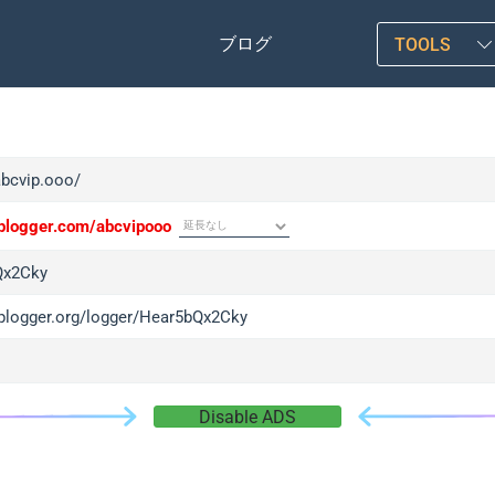
ブログ
TOOLS
abcvip.ooo/
/iplogger.com/abcvipooo
Qx2Cky
/iplogger.org/logger/Hear5bQx2Cky
Disable ADS