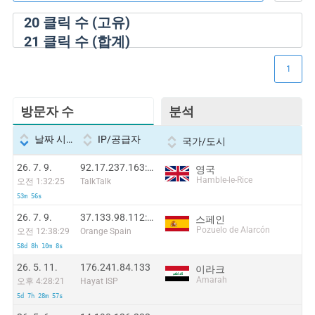
20
클릭 수 (고유)
21
클릭 수 (합계)
1
방문자 수
분석
날짜 시간
IP/공급자
국가/도시
26. 7. 9.
92.17.237.163:36669
영국
Hamble-le-Rice
오전 1:32:25
TalkTalk
53m 56s
26. 7. 9.
37.133.98.112:46217
스페인
Pozuelo de Alarcón
오전 12:38:29
Orange Spain
58d 8h 10m 8s
26. 5. 11.
176.241.84.133
이라크
Amarah
오후 4:28:21
Hayat ISP
5d 7h 28m 57s