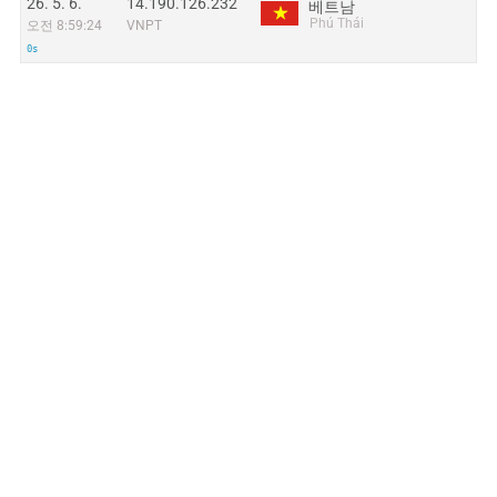
26. 5. 6.
14.190.126.232
베트남
Phú Thái
오전 8:59:24
VNPT
0s